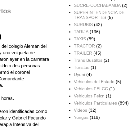
SUCRE-COCHABAMBA
(2)
rtos
SUPERINTENDENCIA DE
TRANSPORTES
(5)
SURUBIS
(42)
TARIJA
(136)
TAXIS
(89)
 del colegio Alemán del
TRACTOR
(2)
 y una volqueta de
TRAILER
(45)
naron ayer en la carretera
Trans Bustillos
(2)
aldo a dos personas
Turistas
(1)
formó el coronel
Uyuni
(4)
 Comandante
Vehiculos del Estado
(5)
a.
Vehiculos FELCC
(1)
Vehiculos Felcn
(1)
5 horas.
Vehiculos Particulares
(894)
Videos
(32)
eron identificadas como
Yungas
(119)
olar y Gabriel Facundo
rapia Intensiva del
Archivo del blog