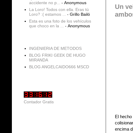
accidente no p...
- Anonymous
Un ve
La Loro! Todos con ella. Eras tú
ambos
Loro? :( estamos ...
- Grillo Bailó
Esta es una foto de los vehículos
que choco en la ...
- Anonymous
blogs
INGENIERIA DE METODOS
BLOG FRIKI GEEK DE HUGO
MIRANDA
BLOG ANGELCAIDO666 MSCD
Vistas de página en total
Contador Gratis
El hecho
colisiona
encima de