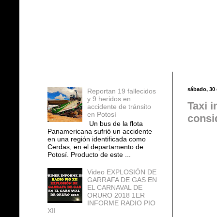
Entradas populares
sábado, 30 
Reportan 19 fallecidos
y 9 heridos en
Taxi 
accidente de tránsito
en Potosí
consi
Un bus de la flota
Panamericana sufrió un accidente
en una región identificada como
Cerdas, en el departamento de
Potosí. Producto de este ...
Video EXPLOSIÓN DE
GARRAFA DE GAS EN
EL CARNAVAL DE
ORURO 2018 1ER
INFORME RADIO PIO
XII