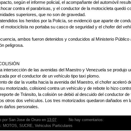
mpacto, según el informe policial, el acompañante del automóvil result
 chocar contra el parabrisas, y el conductor de la motocicleta quedó 
emidades superiores, que no son de gravedad.
tendidos los heridos por la Policía, se evidenció que aparte de cond
 el motociclista no portaba su casco de seguridad y el chofer del vehí
cuencia, ambos fueron detenidos y conducidos al Ministerio Público
n peligrosa.
COLISIÓN
la intersección de las avenidas del Maestro y Venezuela se produjo una
zada por el conductor de un vehículo tipo taxi plomo.
ento de dar la vuelta hacia la avenida del Maestro, el chofer aceleró
 su motorizado, colisionó contra un vehículo y de rebote lo hizo contra
reporte de Tránsito, la colisión se debió al descuido del conductor d
os otros dos vehículos. Los tres motorizados quedaron dañados en l
on daños personales.
o por
San Jose de Oruro
en
13:07
No hay comentarios:
s:
MOTOS
,
SUCRE
,
Vehiculos Particulares