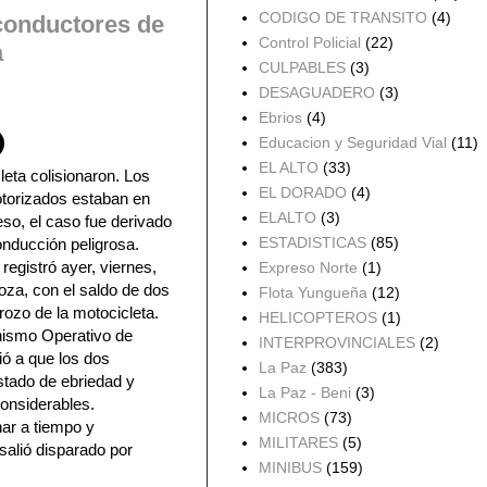
CODIGO DE TRANSITO
(4)
 conductores de
Control Policial
(22)
a
CULPABLES
(3)
DESAGUADERO
(3)
Ebrios
(4)
Educacion y Seguridad Vial
(11)
EL ALTO
(33)
eta colisionaron. Los
EL DORADO
(4)
torizados estaban en
ELALTO
(3)
eso, el caso fue derivado
ESTADISTICAS
(85)
onducción peligrosa.
 registró ayer, viernes,
Expreso Norte
(1)
za, con el saldo de dos
Flota Yungueña
(12)
rozo de la motocicleta.
HELICOPTEROS
(1)
nismo Operativo de
INTERPROVINCIALES
(2)
bió a que los dos
La Paz
(383)
tado de ebriedad y
La Paz - Beni
(3)
considerables.
MICROS
(73)
ar a tiempo y
MILITARES
(5)
 salió disparado por
MINIBUS
(159)