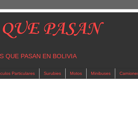
 QUE PASAN
S QUE PASAN EN BOLIVIA
culos Particulares
Surubies
Motos
Minibuses
Camione