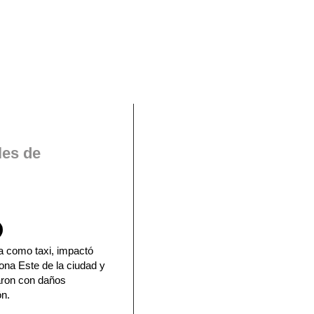
En Facebook
les de
a como taxi, impactó
ona Este de la ciudad y
ron con daños
ón.