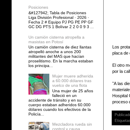
Posiciones
&#127942; Tabla de Posiciones
Liga División Profesional · 2026 ·
Fecha 2 # Equipo PJ PG PE PP GF
GC DG PTS 1 Bolívar 2 2 0 0 9 3 ...
Un camión cisterna atropella a
masistas en Potosí
Los prota
Un camión cisterna de diez llantas
atropelló anoche a unos 200
placa de 
militantes del MAS que hacían
proselitismo. En la marcha estaban
El otro m
los principa...
por la ca
Mujer muere adherida
a 60.000 dólares tras
"A las di
vuelco de una flota
materiale
Una mujer de 25 años
falleció en un
Hospital
accidente de tránsito y en su
proceso d
cuerpo estaban adheridos 60.000
dólares cuando los efectivos de la
Policía...
Publicad
Etiqueta
Mezcladora rueda sin
control y causa