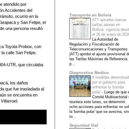
ue atendido por
Mi lista de blogs
ión Accidentes del
Transporte en Bolivia
nsito, ocurrió en la
ATT aprueba nuevas
Tarapacá y San Felipe, el
tarifas aéreas en
de una persona resultó
Bolivia: vigencia des
el 26 de enero de 20
La Autoridad de
Regulación y Fiscalización de
rca Toyota Probox, con
Telecomunicaciones y Transportes
la calle San Felipe.
(ATT) aprobó el ajuste provisional d
las Tarifas Máximas de Referencia
p...
 004-UTR, que circulaba
Diagnostico Medico
8 medidas determina
por el gobierno para
apacá, los daños
enfrentar la 'bomba
a que fue trasladada al
polar'
-
Luego de que e
aún se encuentra en
Comité Multisectorial
illarroel.
reuniera este lunes, se determinó
ocho acciones para enfrentar no so
la 'bomba polar' que se avecina, si
to...
Seguridad Vial