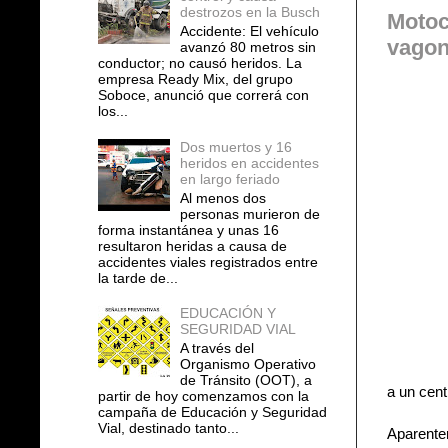
destrozos en la Busch
Motoc
Accidente: El vehículo
vagon
avanzó 80 metros sin
conductor; no causó heridos. La
empresa Ready Mix, del grupo
Soboce, anunció que correrá con
los...
Dos muertos y 16
heridos en accidentes
en largo feriado
Al menos dos
personas murieron de
forma instantánea y unas 16
resultaron heridas a causa de
accidentes viales registrados entre
la tarde de...
EDUCACIÓN Y
SEGURIDAD VIAL
A través del
Organismo Operativo
de Tránsito (OOT), a
a un cent
partir de hoy comenzamos con la
campaña de Educación y Seguridad
Vial, destinado tanto...
Aparentem