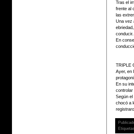
Tras el i
frente al
las extr
Una vez a
ebriedad,
conducir.
En conse
conducció
TRIPLE 
Ayer, en 
protagoni
En su int
controlar
Según el 
chocó a l
registrar
Publicad
Etiqueta