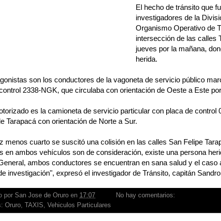
El hecho de tránsito que f
investigadores de la Divis
Organismo Operativo de Trá
intersección de las calles 
jueves por la mañana, don
herida.
gonistas son los conductores de la vagoneta de servicio público ma
control 2338-NGK, que circulaba con orientación de Oeste a Este por 
otorizado es la camioneta de servicio particular con placa de control
lle Tarapacá con orientación de Norte a Sur.
ez menos cuarto se suscitó una colisión en las calles San Felipe Tar
s en ambos vehículos son de consideración, existe una persona herid
 General, ambos conductores se encuentran en sana salud y el caso 
e investigación", expresó el investigador de Tránsito, capitán Sandro V
o por
San Jose de Oruro
en
17:07
No hay comentarios:
s:
Oruro
,
TAXIS
,
Vehiculos Particulares