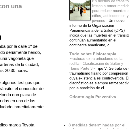
En hechos de tránsito
 con una
Instan a tomar medid
para reducir muertes 
niños, adolescentes y
jóvenes
-
Un nuevo
informe de la Organización
Panamericana de la Salud (OPS)
indica que las muertes en el tránsit
continúan aumentando en el
continente americano, c...
ba por la calle 1º de
dó seriamente herido,
Todo sobre Fisioterapia
 una vagoneta que
Fracturas extra-articulares de la
rodilla - Clasificación de Salter y
arterias de la ciudad,
Harris Parte 3
-
Tipo V. Se trata de
as 20:30 horas.
traumatismo fisario por compresión
cuya existencia es controvertida. E
e algunos testigos que
diagnóstico es siempre retrospecti
por la aparición de ci...
ránsito, el conductor de
 Honda con placa de
Odontologia Preventiva
ridas en una de las
-
asladado inmediatamente
Diagnostico Medico
blico marca Toyota
8 medidas determinadas por el