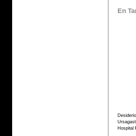
En Ta
Desideri
Ursagaste
Hospital