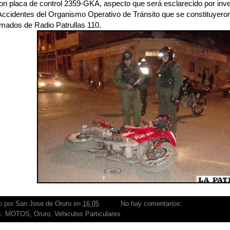
n placa de control 2359-GKA, aspecto que será esclarecido por inve
Accidentes del Organismo Operativo de Tránsito que se constituyeron
rmados de Radio Patrullas 110.
o por
San Jose de Oruro
en
16:05
No hay comentarios:
s:
MOTOS
,
Oruro
,
Vehiculos Particulares