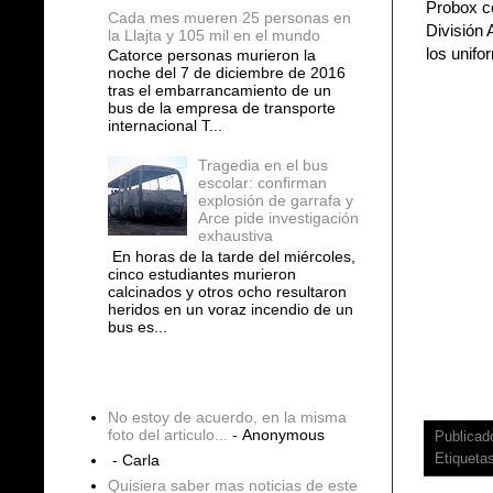
Probox co
Cada mes mueren 25 personas en
División 
la Llajta y 105 mil en el mundo
los unifo
Catorce personas murieron la
noche del 7 de diciembre de 2016
tras el embarrancamiento de un
bus de la empresa de transporte
internacional T...
Tragedia en el bus
escolar: confirman
explosión de garrafa y
Arce pide investigación
exhaustiva
En horas de la tarde del miércoles,
cinco estudiantes murieron
calcinados y otros ocho resultaron
heridos en un voraz incendio de un
bus es...
COMENTARIOS
No estoy de acuerdo, en la misma
foto del articulo...
- Anonymous
Publicad
Etiqueta
- Carla
Quisiera saber mas noticias de este