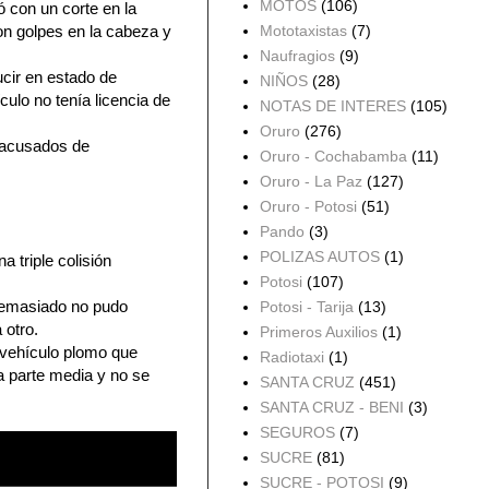
MOTOS
(106)
ó con un corte en la
con golpes en la cabeza y
Mototaxistas
(7)
Naufragios
(9)
ucir en estado de
NIÑOS
(28)
culo no tenía licencia de
NOTAS DE INTERES
(105)
Oruro
(276)
 acusados de
Oruro - Cochabamba
(11)
Oruro - La Paz
(127)
Oruro - Potosi
(51)
Pando
(3)
POLIZAS AUTOS
(1)
 triple colisión
Potosi
(107)
 demasiado no pudo
Potosi - Tarija
(13)
 otro.
Primeros Auxilios
(1)
e vehículo plomo que
Radiotaxi
(1)
a parte media y no se
SANTA CRUZ
(451)
SANTA CRUZ - BENI
(3)
SEGUROS
(7)
SUCRE
(81)
SUCRE - POTOSI
(9)