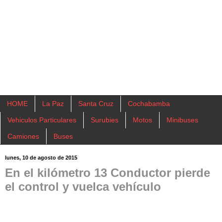
HOME
La Paz
Santa Cruz
Cochabamba
Vehiculos Particulares
Surubies
Motos
Minibuses
Camiones
Buses
lunes, 10 de agosto de 2015
En el kilómetro 13 Conductor pierde
el control y vuelca vehículo