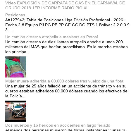
Video EXPLOSIÓN DE GARRAFA DE GAS EN EL CARNAVAL DE
ORURO 2018 1ER INFORME RADIO PIO XII
Posiciones
&#127942; Tabla de Posiciones Liga División Profesional · 2026 ·
Fecha 2 # Equipo PJ PG PE PP GF GC DG PTS 1 Bolívar 2 2 0 0 9
3 ...
Un camión cisterna atropella a masistas en Potosí
Un camión cisterna de diez llantas atropelló anoche a unos 200
militantes del MAS que hacían proselitismo. En la marcha estaban
los principa...
Mujer muere adherida a 60.000 dólares tras vuelco de una flota
Una mujer de 25 años falleció en un accidente de tránsito y en su
cuerpo estaban adheridos 60.000 dólares cuando los efectivos de
la Policía...
Dos muertos y 16 heridos en accidentes en largo feriado
Al menos dos personas murieron de forma instantánea y unas 16