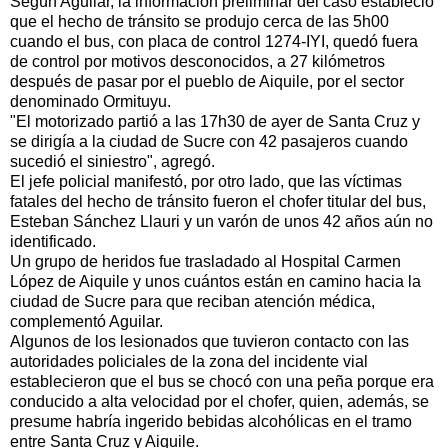
Según Aguilar, la información preliminar del caso estableció
que el hecho de tránsito se produjo cerca de las 5h00
cuando el bus, con placa de control 1274-IYI, quedó fuera
de control por motivos desconocidos, a 27 kilómetros
después de pasar por el pueblo de Aiquile, por el sector
denominado Ormituyu.
"El motorizado partió a las 17h30 de ayer de Santa Cruz y
se dirigía a la ciudad de Sucre con 42 pasajeros cuando
sucedió el siniestro", agregó.
El jefe policial manifestó, por otro lado, que las víctimas
fatales del hecho de tránsito fueron el chofer titular del bus,
Esteban Sánchez Llauri y un varón de unos 42 años aún no
identificado.
Un grupo de heridos fue trasladado al Hospital Carmen
López de Aiquile y unos cuántos están en camino hacia la
ciudad de Sucre para que reciban atención médica,
complementó Aguilar.
Algunos de los lesionados que tuvieron contacto con las
autoridades policiales de la zona del incidente vial
establecieron que el bus se chocó con una peña porque era
conducido a alta velocidad por el chofer, quien, además, se
presume habría ingerido bebidas alcohólicas en el tramo
entre Santa Cruz y Aiquile.