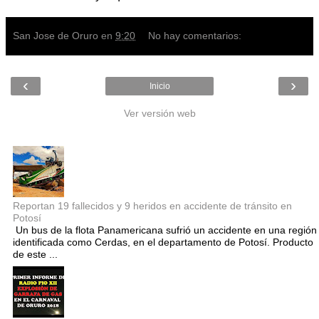
San Jose de Oruro
en
9:20
No hay comentarios:
‹
›
Inicio
Ver versión web
Entradas populares
Reportan 19 fallecidos y 9 heridos en accidente de tránsito en
Potosí
Un bus de la flota Panamericana sufrió un accidente en una región
identificada como Cerdas, en el departamento de Potosí. Producto
de este ...