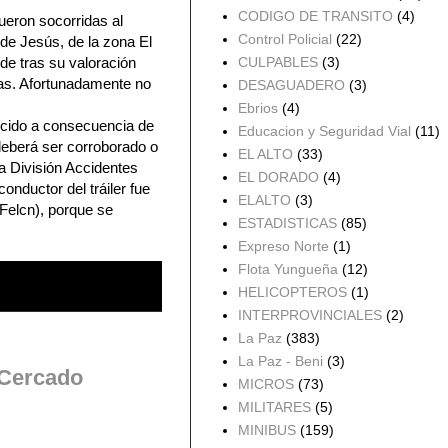
CODIGO DE TRANSITO
(4)
ueron socorridas al
Control Policial
(22)
de Jesús, de la zona El
de tras su valoración
CULPABLES
(3)
as. Afortunadamente no
DESAGUADERO
(3)
Ebrios
(4)
ucido a consecuencia de
Educacion y Seguridad Vial
(11)
 deberá ser corroborado o
EL ALTO
(33)
la División Accidentes
EL DORADO
(4)
nductor del tráiler fue
ELALTO
(3)
(Felcn), porque se
ESTADISTICAS
(85)
Expreso Norte
(1)
Flota Yungueña
(12)
HELICOPTEROS
(1)
INTERPROVINCIALES
(2)
La Paz
(383)
La Paz - Beni
(3)
 Cercado
MICROS
(73)
MILITARES
(5)
MINIBUS
(159)