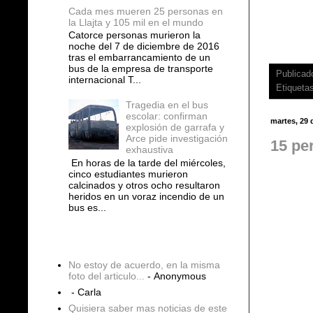
Cada mes mueren 25 personas en
la Llajta y 105 mil en el mundo
Catorce personas murieron la
noche del 7 de diciembre de 2016
tras el embarrancamiento de un
bus de la empresa de transporte
Publicad
internacional T...
Etiqueta
Tragedia en el bus
escolar: confirman
martes, 29 
explosión de garrafa y
Arce pide investigación
15 pe
exhaustiva
En horas de la tarde del miércoles,
cinco estudiantes murieron
calcinados y otros ocho resultaron
heridos en un voraz incendio de un
bus es...
COMENTARIOS
No estoy de acuerdo, en la misma
foto del articulo...
- Anonymous
- Carla
Quisiera saber mas noticias de este