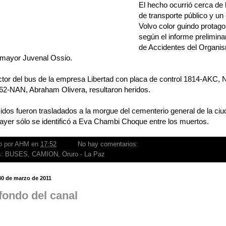
El hecho ocurrió cerca de
de transporte público y un
Volvo color guindo protago
según el informe preliminar
de Accidentes del Organi
, mayor Juvenal Ossio.
tor del bus de la empresa Libertad con placa de control 1814-AKC, N
2262-NAN, Abraham Olivera, resultaron heridos.
cidos fueron trasladados a la morgue del cementerio general de la ci
ayer sólo se identificó a Eva Chambi Choque entre los muertos.
o por
AHM
en
17:52
No hay comentarios:
s:
BUSES
,
CAMION
,
Oruro - La Paz
30 de marzo de 2011
 fondo del canal