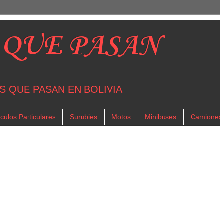
 QUE PASAN
S QUE PASAN EN BOLIVIA
culos Particulares
Surubies
Motos
Minibuses
Camione