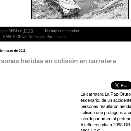
o por
AHM
en
19:10
No hay comentarios:
s:
SANTA CRUZ
,
Vehiculos Particulares
de marzo de 2011
rsonas heridas en colisión en carretera
La carretera La Paz-Orur
escenario, de un accidente
personas resultaron herida
colisión que protagonizaro
interdepartamental pertene
Alteño con placa 2098-DRL 
1901-LGG.