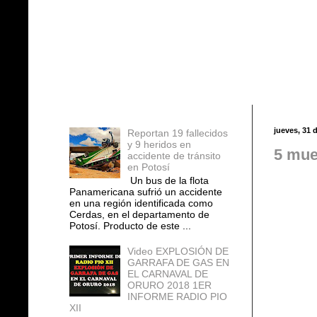
Entradas populares
jueves, 31 
Reportan 19 fallecidos
y 9 heridos en
5 mue
accidente de tránsito
en Potosí
Un bus de la flota
Panamericana sufrió un accidente
en una región identificada como
Cerdas, en el departamento de
Potosí. Producto de este ...
Video EXPLOSIÓN DE
GARRAFA DE GAS EN
EL CARNAVAL DE
ORURO 2018 1ER
INFORME RADIO PIO
XII