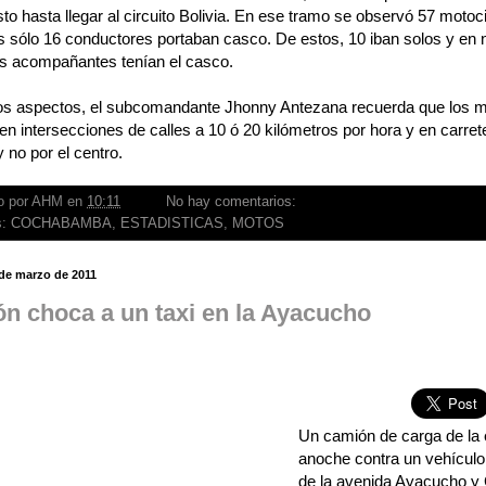
to hasta llegar al circuito Bolivia. En ese tramo se observó 57 motoci
s sólo 16 conductores portaban casco. De estos, 10 iban solos y en 
s acompañantes tenían el casco.
ros aspectos, el subcomandante Jhonny Antezana recuerda que los m
en intersecciones de calles a 10 ó 20 kilómetros por hora y en carreter
 no por el centro.
o por
AHM
en
10:11
No hay comentarios:
s:
COCHABAMBA
,
ESTADISTICAS
,
MOTOS
 de marzo de 2011
n choca a un taxi en la Ayacucho
Un camión de carga de la
anoche contra un vehículo 
de la avenida Ayacucho y 