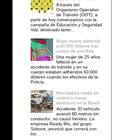
A través del
Organismo Operativo
de Tránsito (OOT), a
partir de hoy comenzamos con la
campaña de Educación y Seguridad
Vial, destinado tanto...
Mujer muere adherida
a 60.000 dólares tras
vuelco de una flota
Una mujer de 25 años
falleció en un
accidente de tránsito y en su
cuerpo estaban adheridos 60.000
dólares cuando los efectivos de la
Policía...
Mezcladora rueda sin
control y causa
destrozos en la Busch
Accidente: El vehículo
avanzó 80 metros sin
conductor; no causó heridos. La
empresa Ready Mix, del grupo
Soboce, anunció que correrá con
los...