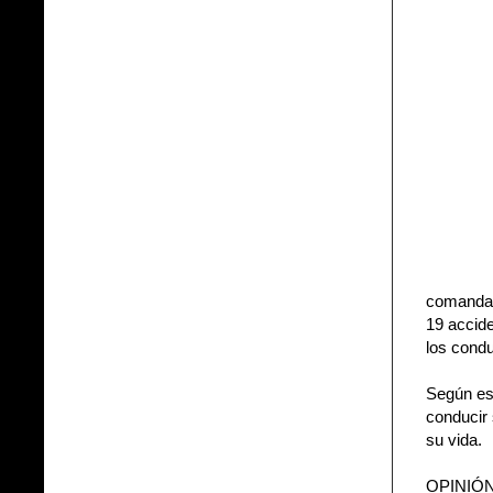
comandan
19 accide
los cond
Según est
conducir 
su vida.
OPINIÓN r