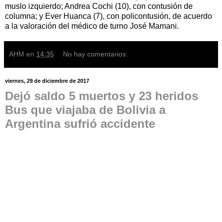
muslo izquierdo; Andrea Cochi (10), con contusión de
columna; y Ever Huanca (7), con policontusión, de acuerdo
a la valoración del médico de turno José Mamani.
AHM
en
14:35
No hay comentarios:
viernes, 29 de diciembre de 2017
Dejó saldo 5 muertos y 23 heridos
Bus que viajaba de Bolivia a
Argentina sufrió accidente