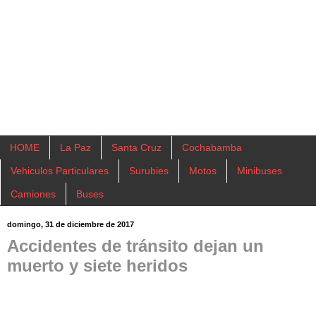
HOME
La Paz
Santa Cruz
Cochabamba
Vehiculos Particulares
Surubies
Motos
Minibuses
Camiones
Buses
domingo, 31 de diciembre de 2017
Accidentes de tránsito dejan un
muerto y siete heridos