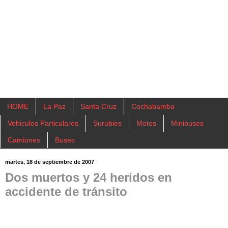
HOME
La Paz
Santa Cruz
Cochabamba
Vehiculos Particulares
Surubies
Motos
Minibuses
Camiones
Buses
martes, 18 de septiembre de 2007
Dos muertos y 24 heridos en
accidente de tránsito