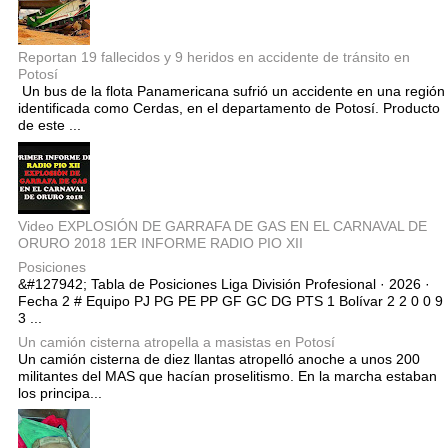
Reportan 19 fallecidos y 9 heridos en accidente de tránsito en
Potosí
Un bus de la flota Panamericana sufrió un accidente en una región
identificada como Cerdas, en el departamento de Potosí. Producto
de este ...
Video EXPLOSIÓN DE GARRAFA DE GAS EN EL CARNAVAL DE
ORURO 2018 1ER INFORME RADIO PIO XII
Posiciones
&#127942; Tabla de Posiciones Liga División Profesional · 2026 ·
Fecha 2 # Equipo PJ PG PE PP GF GC DG PTS 1 Bolívar 2 2 0 0 9
3 ...
Un camión cisterna atropella a masistas en Potosí
Un camión cisterna de diez llantas atropelló anoche a unos 200
militantes del MAS que hacían proselitismo. En la marcha estaban
los principa...