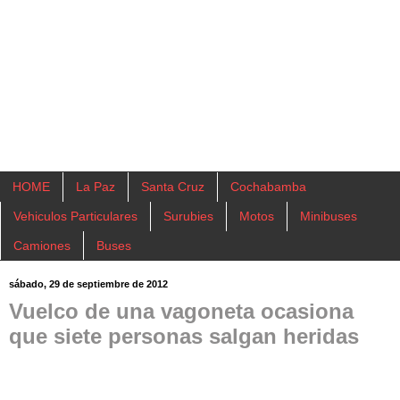
HOME
La Paz
Santa Cruz
Cochabamba
Vehiculos Particulares
Surubies
Motos
Minibuses
Camiones
Buses
sábado, 29 de septiembre de 2012
Vuelco de una vagoneta ocasiona
que siete personas salgan heridas