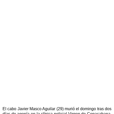
El cabo Javier Masco Aguilar (29) murió el domingo tras dos
días de agonía en la clínica policial Virgen de Copacabana.