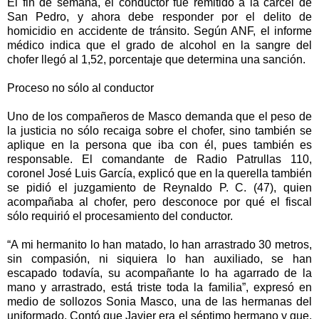
El fin de semana, el conductor fue remitido a la cárcel de
San Pedro, y ahora debe responder por el delito de
homicidio en accidente de tránsito. Según ANF, el informe
médico indica que el grado de alcohol en la sangre del
chofer llegó al 1,52, porcentaje que determina una sanción.
Proceso no sólo al conductor
Uno de los compañeros de Masco demanda que el peso de
la justicia no sólo recaiga sobre el chofer, sino también se
aplique en la persona que iba con él, pues también es
responsable. El comandante de Radio Patrullas 110,
coronel José Luis García, explicó que en la querella también
se pidió el juzgamiento de Reynaldo P. C. (47), quien
acompañaba al chofer, pero desconoce por qué el fiscal
sólo requirió el procesamiento del conductor.
“A mi hermanito lo han matado, lo han arrastrado 30 metros,
sin compasión, ni siquiera lo han auxiliado, se han
escapado todavía, su acompañante lo ha agarrado de la
mano y arrastrado, está triste toda la familia”, expresó en
medio de sollozos Sonia Masco, una de las hermanas del
uniformado. Contó que Javier era el séptimo hermano y que,