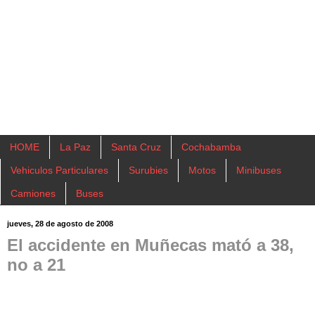
HOME
La Paz
Santa Cruz
Cochabamba
Vehiculos Particulares
Surubies
Motos
Minibuses
Camiones
Buses
jueves, 28 de agosto de 2008
El accidente en Muñecas mató a 38,
no a 21