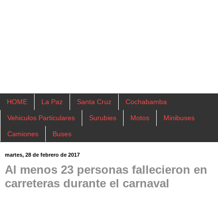
HOME
La Paz
Santa Cruz
Cochabamba
Vehiculos Particulares
Surubies
Motos
Minibuses
Camiones
Buses
martes, 28 de febrero de 2017
Al menos 23 personas fallecieron en
carreteras durante el carnaval