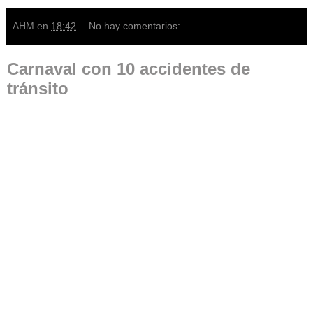
AHM
en
18:42
No hay comentarios:
Carnaval con 10 accidentes de
tránsito