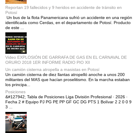
Reportan 19 fallecidos y 9 heridos en accidente de tránsito en
Potosí
Un bus de la flota Panamericana sufrió un accidente en una región
identificada como Cerdas, en el departamento de Potosí. Producto
de este ...
Video EXPLOSIÓN DE GARRAFA DE GAS EN EL CARNAVAL DE
ORURO 2018 1ER INFORME RADIO PIO XII
Un camión cisterna atropella a masistas en Potosí
Un camión cisterna de diez llantas atropelló anoche a unos 200
militantes del MAS que hacían proselitismo. En la marcha estaban
los principa...
Posiciones
&#127942; Tabla de Posiciones Liga División Profesional · 2026 ·
Fecha 2 # Equipo PJ PG PE PP GF GC DG PTS 1 Bolívar 2 2 0 0 9
3 ...