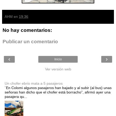
AHM
en
19:36
No hay comentarios:
Publicar un comentario
‹
›
Inicio
Ver versión web
Entradas populares
Un chofer ebrio mata a 5 pasajeros
´En Colomi algunos pasajeros han bajado y al subir (al bus) unas
señoras han dicho que el chofer está borracho”, afirmó ayer una
pasajera qu...