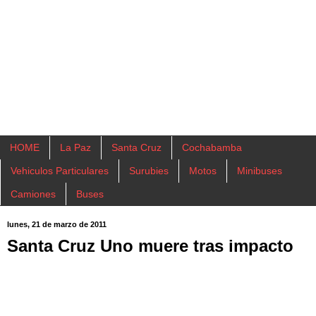
HOME
La Paz
Santa Cruz
Cochabamba
Vehiculos Particulares
Surubies
Motos
Minibuses
Camiones
Buses
lunes, 21 de marzo de 2011
Santa Cruz Uno muere tras impacto