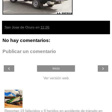
San Jose de Oruro
en
11:26
No hay comentarios:
Publicar un comentario
‹
›
Inicio
Ver versión web
Entradas populares
Reportan 19 fallecidos y 9 heridos en accidente de tránsito en