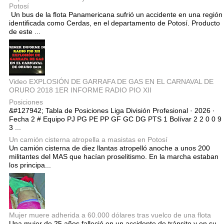
Potosí
Un bus de la flota Panamericana sufrió un accidente en una región
identificada como Cerdas, en el departamento de Potosí. Producto
de este ...
Video EXPLOSIÓN DE GARRAFA DE GAS EN EL CARNAVAL DE
ORURO 2018 1ER INFORME RADIO PIO XII
Posiciones
&#127942; Tabla de Posiciones Liga División Profesional · 2026 ·
Fecha 2 # Equipo PJ PG PE PP GF GC DG PTS 1 Bolívar 2 2 0 0 9
3 ...
Un camión cisterna atropella a masistas en Potosí
Un camión cisterna de diez llantas atropelló anoche a unos 200
militantes del MAS que hacían proselitismo. En la marcha estaban
los principa...
Mujer muere adherida a 60.000 dólares tras vuelco de una flota
Una mujer de 25 años falleció en un accidente de tránsito y en su