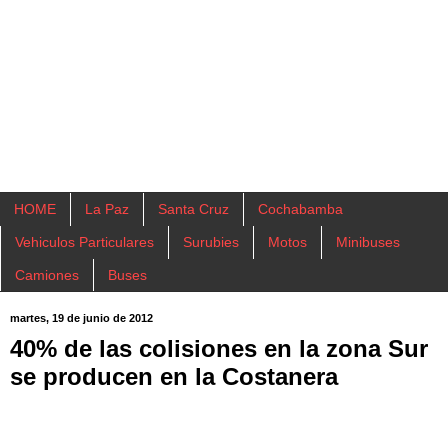
HOME
La Paz
Santa Cruz
Cochabamba
Vehiculos Particulares
Surubies
Motos
Minibuses
Camiones
Buses
martes, 19 de junio de 2012
40% de las colisiones en la zona Sur
se producen en la Costanera