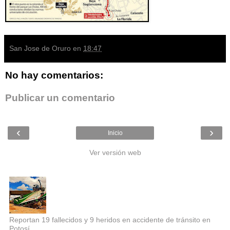
San Jose de Oruro
en
18:47
No hay comentarios:
Publicar un comentario
‹
›
Inicio
Ver versión web
Entradas populares
Reportan 19 fallecidos y 9 heridos en accidente de tránsito en
Potosí