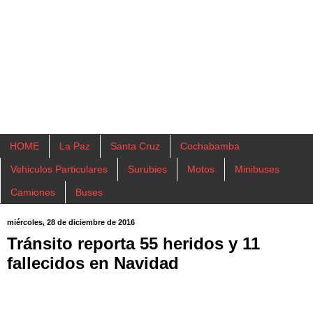
HOME
La Paz
Santa Cruz
Cochabamba
Vehiculos Particulares
Surubies
Motos
Minibuses
Camiones
Buses
miércoles, 28 de diciembre de 2016
Tránsito reporta 55 heridos y 11
fallecidos en Navidad