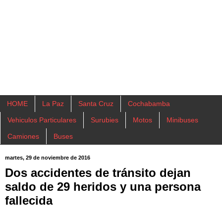
HOME
La Paz
Santa Cruz
Cochabamba
Vehiculos Particulares
Surubies
Motos
Minibuses
Camiones
Buses
martes, 29 de noviembre de 2016
Dos accidentes de tránsito dejan
saldo de 29 heridos y una persona
fallecida