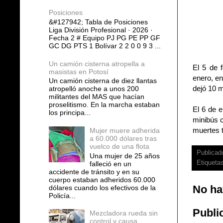
Posiciones
&#127942; Tabla de Posiciones
Liga División Profesional · 2026 ·
Fecha 2 # Equipo PJ PG PE PP GF
GC DG PTS 1 Bolívar 2 2 0 0 9 3 ...
Un camión cisterna atropella a
El 5 de 
masistas en Potosí
enero, en
Un camión cisterna de diez llantas
dejó 10 
atropelló anoche a unos 200
militantes del MAS que hacían
proselitismo. En la marcha estaban
El 6 de e
los principa...
minibús c
muertes t
Mujer muere adherida
a 60.000 dólares tras
vuelco de una flota
Publicad
Una mujer de 25 años
Etiqueta
falleció en un
accidente de tránsito y en su
cuerpo estaban adheridos 60.000
No ha
dólares cuando los efectivos de la
Policía...
Publi
Mezcladora rueda sin
control y causa