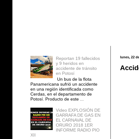
Entradas populares
lunes, 22 d
Reportan 19 fallecidos
y 9 heridos en
Accid
accidente de tránsito
en Potosí
Un bus de la flota
Panamericana sufrió un accidente
en una región identificada como
Cerdas, en el departamento de
Potosí. Producto de este ...
Video EXPLOSIÓN DE
GARRAFA DE GAS EN
EL CARNAVAL DE
ORURO 2018 1ER
INFORME RADIO PIO
XII