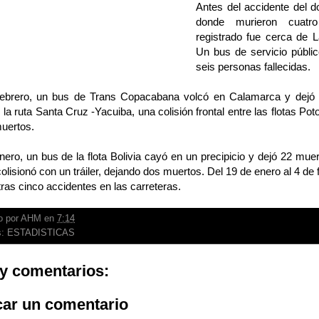
Antes del accidente del d
donde murieron cuatro
registrado fue cerca de 
Un bus de servicio públi
seis personas fallecidas.
febrero, un bus de Trans Copacabana volcó en Calamarca y dejó tr
 la ruta Santa Cruz -Yacuiba, una colisión frontal entre las flotas 
muertos.
nero, un bus de la flota Bolivia cayó en un precipicio y dejó 22 muert
olisionó con un tráiler, dejando dos muertos. Del 19 de enero al 4 de 
ras cinco accidentes en las carreteras.
o por
AHM
en
7:14
s:
ESTADISTICAS
y comentarios:
car un comentario