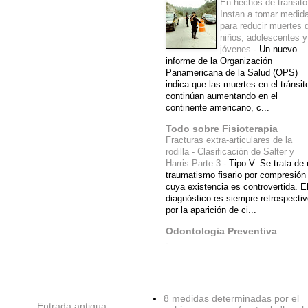
En hechos de tránsito
Instan a tomar medid
para reducir muertes 
niños, adolescentes y
jóvenes
-
Un nuevo
informe de la Organización
Panamericana de la Salud (OPS)
indica que las muertes en el tránsit
continúan aumentando en el
continente americano, c...
Todo sobre Fisioterapia
Fracturas extra-articulares de la
rodilla - Clasificación de Salter y
Harris Parte 3
-
Tipo V. Se trata de
traumatismo fisario por compresión
cuya existencia es controvertida. E
diagnóstico es siempre retrospecti
por la aparición de ci...
Odontologia Preventiva
-
Diagnostico Medico
8 medidas determinadas por el
Entrada antigua