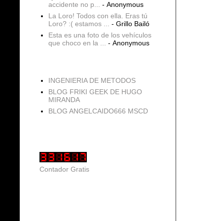
accidente no p...
- Anonymous
La Loro! Todos con ella. Eras tú
Loro? :( estamos ...
- Grillo Bailó
Esta es una foto de los vehículos
que choco en la ...
- Anonymous
blogs
INGENIERIA DE METODOS
BLOG FRIKI GEEK DE HUGO
MIRANDA
BLOG ANGELCAIDO666 MSCD
Vistas de página en total
Contador Gratis