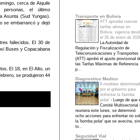
omingo, cerca de Aiquile
Mi lista de blogs
 personas, el último
La Asunta (Sud Yungas).
Transporte en Bolivia
ATT aprueba nuevas
co se embarrancó y dejó
tarifas aéreas en
Bolivia: vigencia des
el 26 de enero de 20
es fallecidos. El 30 de
La Autoridad de
Regulación y Fiscalización de
Potosí Buses y Copacabana
Telecomunicaciones y Transportes
(ATT) aprobó el ajuste provisional d
las Tarifas Máximas de Referencia
os. El 18, en El Alto, un
p...
febrero, se produjeron 44
Diagnostico Medico
8 medidas determina
por el gobierno para
enfrentar la 'bomba
polar'
-
Luego de que e
Comité Multisectorial
reuniera este lunes, se determinó
ocho acciones para enfrentar no so
la 'bomba polar' que se avecina, si
to...
Seguridad Vial