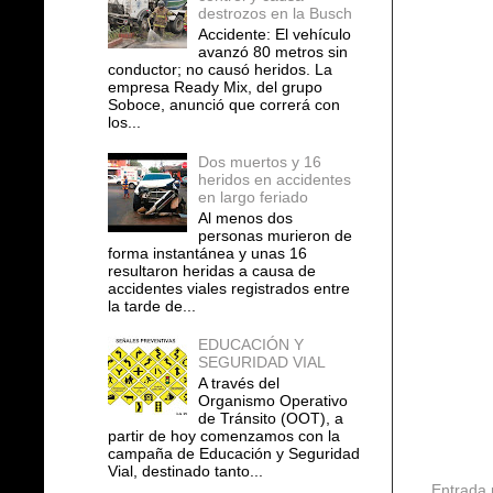
destrozos en la Busch
Accidente: El vehículo
avanzó 80 metros sin
conductor; no causó heridos. La
empresa Ready Mix, del grupo
Soboce, anunció que correrá con
los...
Dos muertos y 16
heridos en accidentes
en largo feriado
Al menos dos
personas murieron de
forma instantánea y unas 16
resultaron heridas a causa de
accidentes viales registrados entre
la tarde de...
EDUCACIÓN Y
SEGURIDAD VIAL
A través del
Organismo Operativo
de Tránsito (OOT), a
partir de hoy comenzamos con la
campaña de Educación y Seguridad
Vial, destinado tanto...
Entrada 