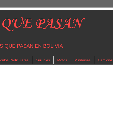
 QUE PASAN
S QUE PASAN EN BOLIVIA
culos Particulares
Surubies
Motos
Minibuses
Camione