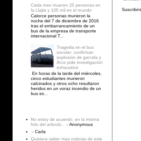
Cada mes mueren 25 personas en
Suscribir
la Llajta y 105 mil en el mundo
Catorce personas murieron la
noche del 7 de diciembre de 2016
tras el embarrancamiento de un
bus de la empresa de transporte
internacional T...
Tragedia en el bus
escolar: confirman
explosión de garrafa y
Arce pide investigación
exhaustiva
En horas de la tarde del miércoles,
cinco estudiantes murieron
calcinados y otros ocho resultaron
heridos en un voraz incendio de un
bus es...
COMENTARIOS
No estoy de acuerdo, en la misma
foto del articulo...
- Anonymous
- Carla
Quisiera saber mas noticias de este