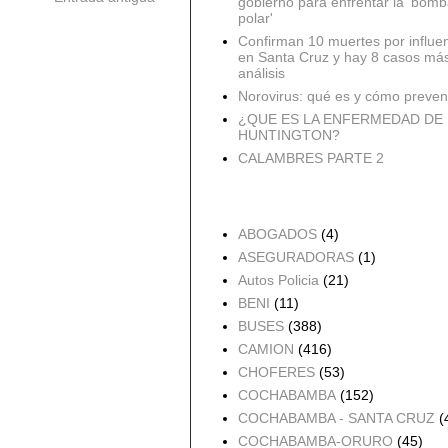
gobierno para enfrentar la 'bomb
polar'
Confirman 10 muertes por influe
en Santa Cruz y hay 8 casos má
análisis
Norovirus: qué es y cómo preveni
¿QUE ES LA ENFERMEDAD DE
HUNTINGTON?
CALAMBRES PARTE 2
Accidentes por Orden
ABOGADOS
(4)
ASEGURADORAS
(1)
Autos Policia
(21)
BENI
(11)
BUSES
(388)
CAMION
(416)
CHOFERES
(53)
COCHABAMBA
(152)
COCHABAMBA - SANTA CRUZ
(
COCHABAMBA-ORURO
(45)