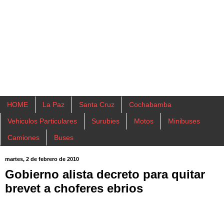
HOME
La Paz
Santa Cruz
Cochabamba
Vehiculos Particulares
Surubies
Motos
Minibuses
Camiones
Buses
martes, 2 de febrero de 2010
Gobierno alista decreto para quitar
brevet a choferes ebrios