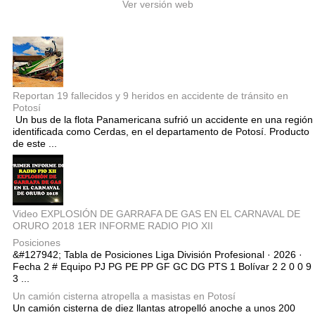
Ver versión web
Entradas populares
Reportan 19 fallecidos y 9 heridos en accidente de tránsito en
Potosí
Un bus de la flota Panamericana sufrió un accidente en una región
identificada como Cerdas, en el departamento de Potosí. Producto
de este ...
Video EXPLOSIÓN DE GARRAFA DE GAS EN EL CARNAVAL DE
ORURO 2018 1ER INFORME RADIO PIO XII
Posiciones
&#127942; Tabla de Posiciones Liga División Profesional · 2026 ·
Fecha 2 # Equipo PJ PG PE PP GF GC DG PTS 1 Bolívar 2 2 0 0 9
3 ...
Un camión cisterna atropella a masistas en Potosí
Un camión cisterna de diez llantas atropelló anoche a unos 200