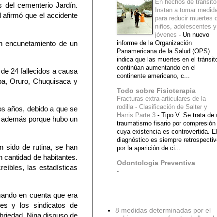
En hechos de tránsito
 del cementerio Jardín.
Instan a tomar medid
l afirmó que el accidente
para reducir muertes 
niños, adolescentes y
jóvenes
-
Un nuevo
un encunetamiento de un
informe de la Organización
Panamericana de la Salud (OPS)
indica que las muertes en el tránsit
continúan aumentando en el
 de 24 fallecidos a causa
continente americano, c...
ba, Oruro, Chuquisaca y
Todo sobre Fisioterapia
Fracturas extra-articulares de la
rodilla - Clasificación de Salter y
os años, debido a que se
Harris Parte 3
-
Tipo V. Se trata de
s y además porque hubo un
traumatismo fisario por compresión
cuya existencia es controvertida. E
diagnóstico es siempre retrospecti
 sido de rutina, se han
por la aparición de ci...
n cantidad de habitantes.
Odontologia Preventiva
reíbles, las estadísticas
-
omando en cuenta que era
Diagnostico Medico
res y los sindicatos de
8 medidas determinadas por el
briedad. Nina dispuso de