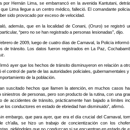
a por Hernán Lima, se embarrancó en la avenida Kantutani, detrás
que Lima llegue a un centro médico, falleció. El comandante policia
aber sido provocado por exceso de velocidad.
aló, además, que en la localidad de Conani, (Oruro) se registró 
particular, “pero no se han registrado a personas lesionadas”, dijo.
febrero de 2009, luego de cuatro días de Carnaval, la Policía informó
s de tránsito. Los datos fueron registrados en La Paz, Cochabam
uz.
irmó ayer que los hechos de tránsito disminuyeron en relación a otr
có el control de parte de las autoridades policiales, gubernamentale
mportamiento de la población.
an suscitado hechos que llamen la atención, en muchos casos han
 siniestros de personas, pero son producto de la rutina, con una gra
ro de accidentes de tránsito, prácticamente han bajado a límites inc
ue los conductores en estado de ebriedad han disminuido”, afirmó.
sin embargo, que para ayer, que era el día crucial del Carnaval, t
e ch’alla, se hizo un trabajo de concientización con los chofe
istas, pidiéndoles que no conduzcan si se encuentran en estado de e