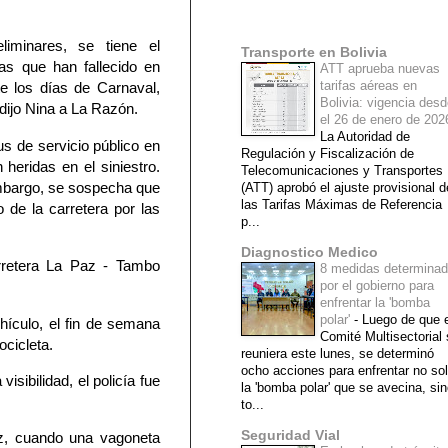
Mi lista de blogs
liminares, se tiene el
Transporte en Bolivia
as que han fallecido en
ATT aprueba nuevas
tarifas aéreas en
te los días de Carnaval,
Bolivia: vigencia des
dijo Nina a La Razón.
el 26 de enero de 20
La Autoridad de
s de servicio público en
Regulación y Fiscalización de
heridas en el siniestro.
Telecomunicaciones y Transportes
mbargo, se sospecha que
(ATT) aprobó el ajuste provisional d
las Tarifas Máximas de Referencia
de la carretera por las
p...
Diagnostico Medico
rretera La Paz - Tambo
8 medidas determina
por el gobierno para
enfrentar la 'bomba
polar'
-
Luego de que e
hículo, el fin de semana
Comité Multisectorial
ocicleta.
reuniera este lunes, se determinó
ocho acciones para enfrentar no so
sibilidad, el policía fue
la 'bomba polar' que se avecina, si
to...
Seguridad Vial
az, cuando una vagoneta