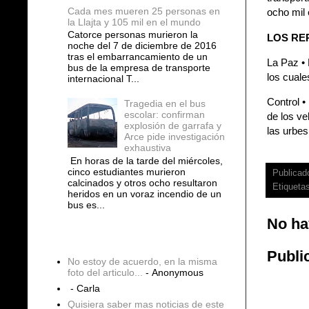
Cada mes mueren 25 personas en
ocho mil 
la Llajta y 105 mil en el mundo
Catorce personas murieron la
LOS RE
noche del 7 de diciembre de 2016
tras el embarrancamiento de un
La Paz • 
bus de la empresa de transporte
los cuale
internacional T...
Control •
Tragedia en el bus
escolar: confirman
de los ve
explosión de garrafa y
las urbe
Arce pide investigación
exhaustiva
En horas de la tarde del miércoles,
cinco estudiantes murieron
Publicad
calcinados y otros ocho resultaron
Etiqueta
heridos en un voraz incendio de un
bus es...
No ha
COMENTARIOS
Publi
No estoy de acuerdo, en la misma
foto del articulo...
- Anonymous
- Carla
Quisiera saber mas noticias de este