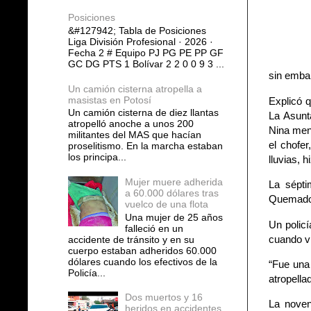
Posiciones
&#127942; Tabla de Posiciones
Liga División Profesional · 2026 ·
Fecha 2 # Equipo PJ PG PE PP GF
GC DG PTS 1 Bolívar 2 2 0 0 9 3 ...
sin emba
Un camión cisterna atropella a
masistas en Potosí
Explicó q
Un camión cisterna de diez llantas
La Asunt
atropelló anoche a unos 200
Nina men
militantes del MAS que hacían
el chofe
proselitismo. En la marcha estaban
los principa...
lluvias, h
Mujer muere adherida
La sépti
a 60.000 dólares tras
Quemado
vuelco de una flota
Una mujer de 25 años
Un policí
falleció en un
cuando vi
accidente de tránsito y en su
cuerpo estaban adheridos 60.000
dólares cuando los efectivos de la
“Fue una 
Policía...
atropella
Dos muertos y 16
La noven
heridos en accidentes