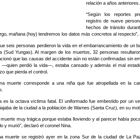
relación a años anteriores.
“Según los reportes pre
registro de nueve person
hechos de tránsito duran
rgo, mañana (hoy) tendremos los datos más concretos al respecto”, 
ue seis personas perdieron la vida en el embarrancamiento de un bu
a (Sud Yungas). Al margen de los muertos, 32 personas resultaron 
cionó que las causas del accidente aún no están confirmadas sin e
r, —quien perdió la vida—, estaba cansado y además el mal estado 
izo que pierda el control.
ma muerte corresponde a una niña que fue atropellada en la ca
.
a es la octava víctima fatal. El uniformado fue embestido por un ve
ajaba de la ciudad a la población de Warnes (Santa Cruz), en su mot
muerte muy trágica porque estaba lloviendo y al parecer había poca vi
do y murió”, declaró el coronel Nina.
a muerte se registró ayer en la zona Sur de la ciudad de La P