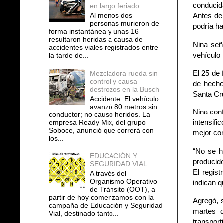
conducid
en largo feriado
Al menos dos
Antes de 
personas murieron de
podría h
forma instantánea y unas 16
resultaron heridas a causa de
Nina señ
accidentes viales registrados entre
vehículo 
la tarde de...
El 25 de 
Mezcladora rueda sin
control y causa
de hecho
destrozos en la Busch
Santa Cr
Accidente: El vehículo
avanzó 80 metros sin
Nina conf
conductor; no causó heridos. La
intensifi
empresa Ready Mix, del grupo
Soboce, anunció que correrá con
mejor co
los...
“No se h
EDUCACIÓN Y
producido
SEGURIDAD VIAL
El regist
A través del
Organismo Operativo
indican q
de Tránsito (OOT), a
partir de hoy comenzamos con la
Agregó, 
campaña de Educación y Seguridad
martes d
Vial, destinado tanto...
transport