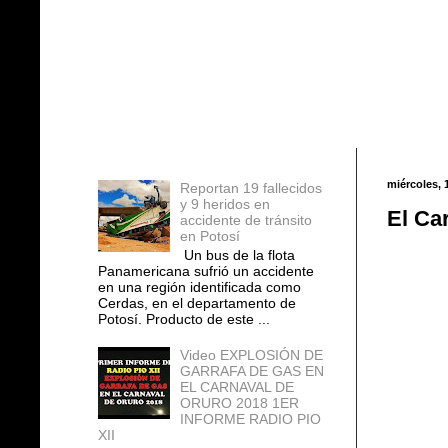
Entradas populares
miércoles, 
Reportan 19 fallecidos
y 9 heridos en
El Ca
accidente de tránsito
en Potosí
Un bus de la flota
Panamericana sufrió un accidente
en una región identificada como
Cerdas, en el departamento de
Potosí. Producto de este ...
Video EXPLOSIÓN DE
GARRAFA DE GAS EN
EL CARNAVAL DE
ORURO 2018 1ER
INFORME RADIO PIO
XII