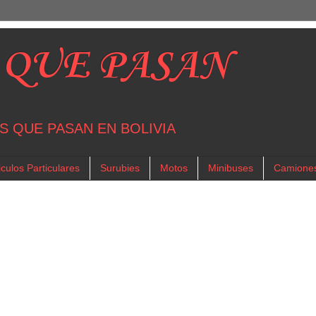
 QUE PASAN
S QUE PASAN EN BOLIVIA
culos Particulares
Surubies
Motos
Minibuses
Camione