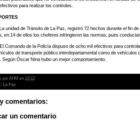
efectivos para realizar los controles.
PORTES
La unidad de Tránsito de La Paz, registró 72 hechos durante el fin 
s, en 14 de ellos los choferes infringieron las normas, pues conducía
 El Comando de la Policía dispuso de ocho mil efectivos para controla
hículos de transporte público interdepartamental como de vehículos d
s. Según Óscar Nina hubo un mejor comportamiento.
o por
AHM
en
13:12
s:
La Paz
y comentarios:
car un comentario