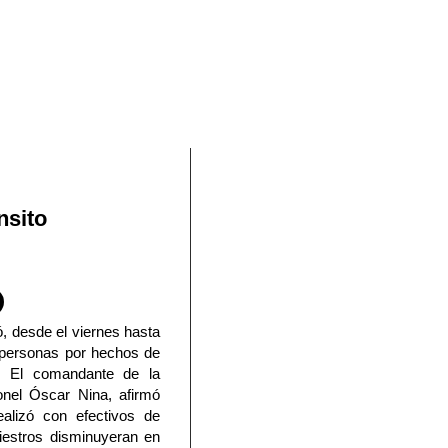
En Facebook
nsito
ó, desde el viernes hasta
 personas por hechos de
s. El comandante de la
ronel Óscar Nina, afirmó
ealizó con efectivos de
niestros disminuyeran en