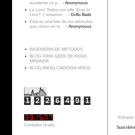
accidente no p...
- Anonymous
La Loro! Todos con ella. Eras tú
Loro? :( estamos ...
- Grillo Bailó
Esta es una foto de los vehículos
que choco en la ...
- Anonymous
blogs
INGENIERIA DE METODOS
BLOG FRIKI GEEK DE HUGO
MIRANDA
BLOG ANGELCAIDO666 MSCD
Vistas de página en total
1
2
2
6
4
9
1
Entrada 
Contador Gratis
Suscribir