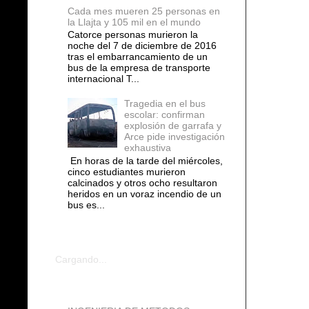
Cada mes mueren 25 personas en
la Llajta y 105 mil en el mundo
Catorce personas murieron la
noche del 7 de diciembre de 2016
tras el embarrancamiento de un
bus de la empresa de transporte
internacional T...
Tragedia en el bus
escolar: confirman
explosión de garrafa y
Arce pide investigación
exhaustiva
En horas de la tarde del miércoles,
cinco estudiantes murieron
calcinados y otros ocho resultaron
heridos en un voraz incendio de un
bus es...
COMENTARIOS
Cargando...
blogs