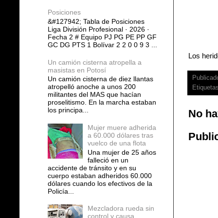
Posiciones
&#127942; Tabla de Posiciones
Liga División Profesional · 2026 ·
Fecha 2 # Equipo PJ PG PE PP GF
GC DG PTS 1 Bolívar 2 2 0 0 9 3 ...
Los herid
Un camión cisterna atropella a
masistas en Potosí
Publicad
Un camión cisterna de diez llantas
atropelló anoche a unos 200
Etiqueta
militantes del MAS que hacían
proselitismo. En la marcha estaban
los principa...
No ha
Mujer muere adherida
Publi
a 60.000 dólares tras
vuelco de una flota
Una mujer de 25 años
falleció en un
accidente de tránsito y en su
cuerpo estaban adheridos 60.000
dólares cuando los efectivos de la
Policía...
Mezcladora rueda sin
control y causa