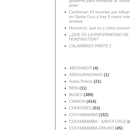
gobierno para enfrentar la 'bomb
polar'
Confirman 10 muertes por influe
en Santa Cruz y hay 8 casos má
análisis
Norovirus: qué es y cómo preveni
¿QUE ES LA ENFERMEDAD DE
HUNTINGTON?
CALAMBRES PARTE 2
Accidentes por Orden
ABOGADOS
(4)
ASEGURADORAS
(1)
Autos Policia
(21)
BENI
(11)
BUSES
(388)
CAMION
(416)
CHOFERES
(53)
COCHABAMBA
(152)
COCHABAMBA - SANTA CRUZ
(
COCHABAMBA-ORURO
(45)