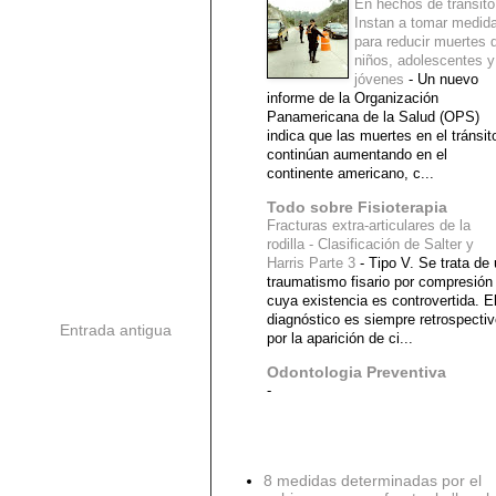
En hechos de tránsito
Instan a tomar medid
para reducir muertes 
niños, adolescentes y
jóvenes
-
Un nuevo
informe de la Organización
Panamericana de la Salud (OPS)
indica que las muertes en el tránsit
continúan aumentando en el
continente americano, c...
Todo sobre Fisioterapia
Fracturas extra-articulares de la
rodilla - Clasificación de Salter y
Harris Parte 3
-
Tipo V. Se trata de
traumatismo fisario por compresión
cuya existencia es controvertida. E
diagnóstico es siempre retrospecti
Entrada antigua
por la aparición de ci...
Odontologia Preventiva
-
Diagnostico Medico
8 medidas determinadas por el