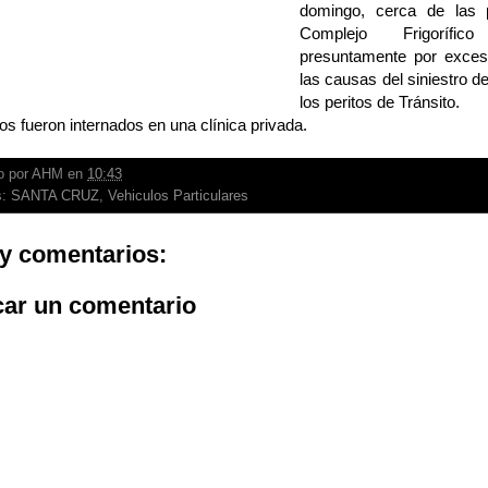
domingo, cerca de las 
Complejo Frigorífic
presuntamente por exces
las causas del siniestro 
los peritos de Tránsito.
os fueron internados en una clínica privada.
o por
AHM
en
10:43
s:
SANTA CRUZ
,
Vehiculos Particulares
y comentarios:
car un comentario