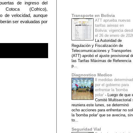
puertas de ingreso del
Mi lista de blogs
o Cotoca (Cofrico),
o de velocidad, aunque
Transporte en Bolivia
ATT aprueba nuevas
deberán ser evaluadas por
tarifas aéreas en
Bolivia: vigencia des
el 26 de enero de 20
La Autoridad de
Regulación y Fiscalización de
Telecomunicaciones y Transportes
(ATT) aprobó el ajuste provisional d
las Tarifas Máximas de Referencia
p...
Diagnostico Medico
8 medidas determina
por el gobierno para
enfrentar la 'bomba
polar'
-
Luego de que e
Comité Multisectorial
reuniera este lunes, se determinó
ocho acciones para enfrentar no so
la 'bomba polar' que se avecina, si
to...
Seguridad Vial