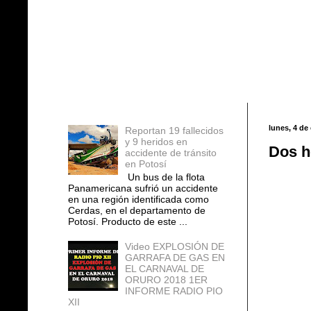
Entradas populares
lunes, 4 de
Reportan 19 fallecidos
y 9 heridos en
Dos h
accidente de tránsito
en Potosí
Un bus de la flota
Panamericana sufrió un accidente
en una región identificada como
Cerdas, en el departamento de
Potosí. Producto de este ...
Video EXPLOSIÓN DE
GARRAFA DE GAS EN
EL CARNAVAL DE
ORURO 2018 1ER
INFORME RADIO PIO
XII