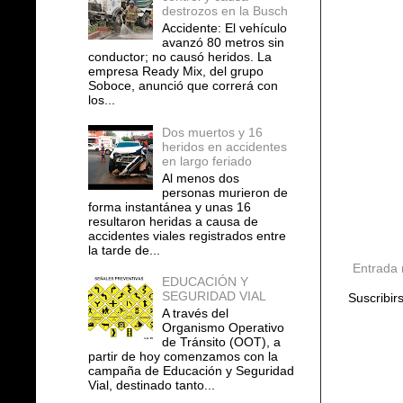
destrozos en la Busch
Accidente: El vehículo
avanzó 80 metros sin
conductor; no causó heridos. La
empresa Ready Mix, del grupo
Soboce, anunció que correrá con
los...
Dos muertos y 16
heridos en accidentes
en largo feriado
Al menos dos
personas murieron de
forma instantánea y unas 16
resultaron heridas a causa de
accidentes viales registrados entre
la tarde de...
Entrada 
EDUCACIÓN Y
SEGURIDAD VIAL
Suscribir
A través del
Organismo Operativo
de Tránsito (OOT), a
partir de hoy comenzamos con la
campaña de Educación y Seguridad
Vial, destinado tanto...