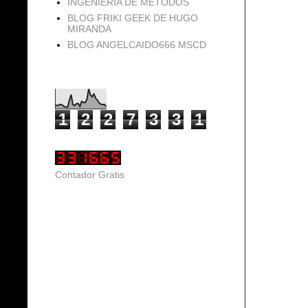
INGENIERIA DE METODOS
BLOG FRIKI GEEK DE HUGO
MIRANDA
BLOG ANGELCAIDO666 MSCD
Vistas de página en total
1
2
2
7
3
3
1
Contador Gratis