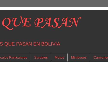
 QUE PASAN
S QUE PASAN EN BOLIVIA
culos Particulares
Surubies
Motos
Minibuses
Camione