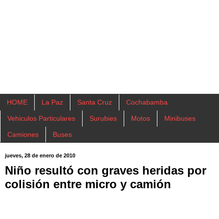
HOME
La Paz
Santa Cruz
Cochabamba
Vehiculos Particulares
Surubies
Motos
Minibuses
Camiones
Buses
jueves, 28 de enero de 2010
Niño resultó con graves heridas por
colisión entre micro y camión