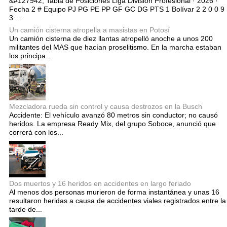
&#127942; Tabla de Posiciones Liga División Profesional · 2026 ·
Fecha 2 # Equipo PJ PG PE PP GF GC DG PTS 1 Bolívar 2 2 0 0 9
3 ...
Un camión cisterna atropella a masistas en Potosí
Un camión cisterna de diez llantas atropelló anoche a unos 200
militantes del MAS que hacían proselitismo. En la marcha estaban
los principa...
Mezcladora rueda sin control y causa destrozos en la Busch
Accidente: El vehículo avanzó 80 metros sin conductor; no causó
heridos. La empresa Ready Mix, del grupo Soboce, anunció que
correrá con los...
Dos muertos y 16 heridos en accidentes en largo feriado
Al menos dos personas murieron de forma instantánea y unas 16
resultaron heridas a causa de accidentes viales registrados entre la
tarde de...