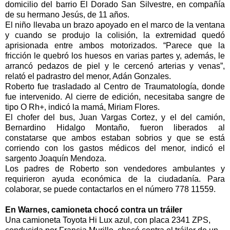
domicilio del barrio El Dorado San Silvestre, en compañía
de su hermano Jesús, de 11 años.
El niño llevaba un brazo apoyado en el marco de la ventana
y cuando se produjo la colisión, la extremidad quedó
aprisionada entre ambos motorizados. “Parece que la
fricción le quebró los huesos en varias partes y, además, le
arrancó pedazos de piel y le cercenó arterias y venas”,
relató el padrastro del menor, Adán Gonzales.
Roberto fue trasladado al Centro de Traumatología, donde
fue intervenido. Al cierre de edición, necesitaba sangre de
tipo O Rh+, indicó la mamá, Miriam Flores.
El chofer del bus, Juan Vargas Cortez, y el del camión,
Bernardino Hidalgo Montaño, fueron liberados al
constatarse que ambos estaban sobrios y que se está
corriendo con los gastos médicos del menor, indicó el
sargento Joaquín Mendoza.
Los padres de Roberto son vendedores ambulantes y
requirieron ayuda económica de la ciudadanía. Para
colaborar, se puede contactarlos en el número 778 11559.
En Warnes, camioneta chocó contra un tráiler
Una camioneta Toyota Hi Lux azul, con placa 2341 ZPS,