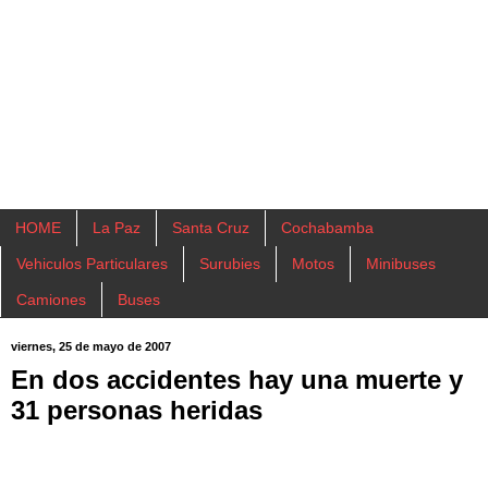
HOME
La Paz
Santa Cruz
Cochabamba
Vehiculos Particulares
Surubies
Motos
Minibuses
Camiones
Buses
viernes, 25 de mayo de 2007
En dos accidentes hay una muerte y
31 personas heridas