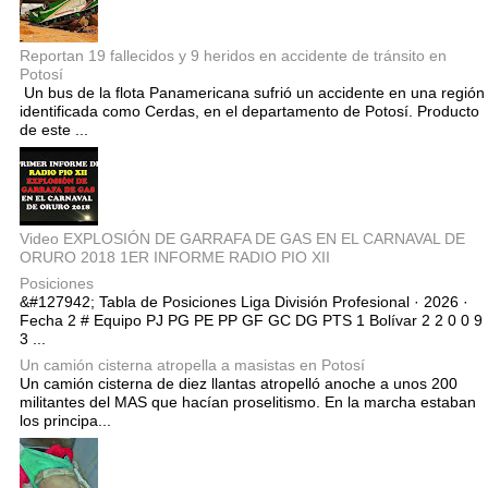
Reportan 19 fallecidos y 9 heridos en accidente de tránsito en
Potosí
Un bus de la flota Panamericana sufrió un accidente en una región
identificada como Cerdas, en el departamento de Potosí. Producto
de este ...
Video EXPLOSIÓN DE GARRAFA DE GAS EN EL CARNAVAL DE
ORURO 2018 1ER INFORME RADIO PIO XII
Posiciones
&#127942; Tabla de Posiciones Liga División Profesional · 2026 ·
Fecha 2 # Equipo PJ PG PE PP GF GC DG PTS 1 Bolívar 2 2 0 0 9
3 ...
Un camión cisterna atropella a masistas en Potosí
Un camión cisterna de diez llantas atropelló anoche a unos 200
militantes del MAS que hacían proselitismo. En la marcha estaban
los principa...