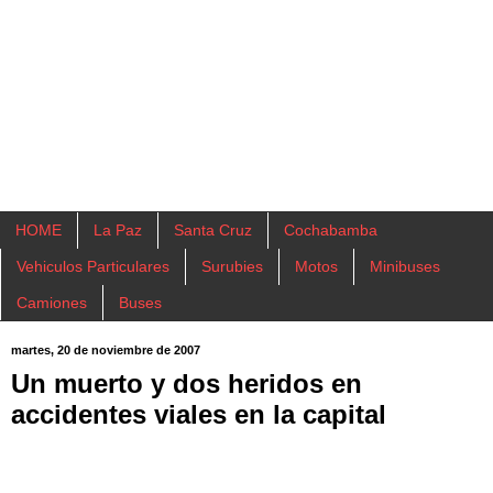
HOME
La Paz
Santa Cruz
Cochabamba
Vehiculos Particulares
Surubies
Motos
Minibuses
Camiones
Buses
martes, 20 de noviembre de 2007
Un muerto y dos heridos en
accidentes viales en la capital