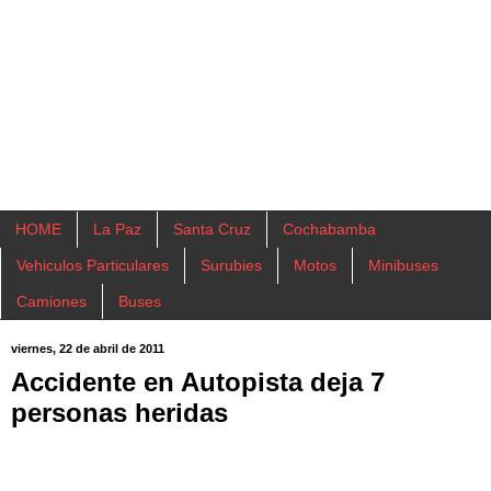
HOME
La Paz
Santa Cruz
Cochabamba
Vehiculos Particulares
Surubies
Motos
Minibuses
Camiones
Buses
viernes, 22 de abril de 2011
Accidente en Autopista deja 7
personas heridas