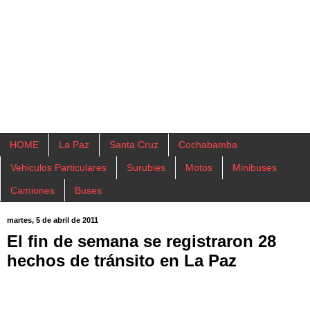
HOME
La Paz
Santa Cruz
Cochabamba
Vehiculos Particulares
Surubies
Motos
Minibuses
Camiones
Buses
martes, 5 de abril de 2011
El fin de semana se registraron 28
hechos de tránsito en La Paz