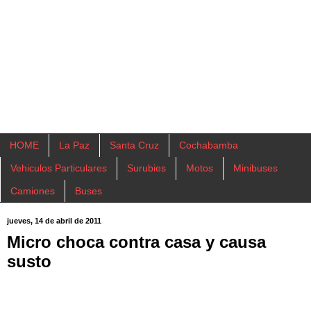
HOME
La Paz
Santa Cruz
Cochabamba
Vehiculos Particulares
Surubies
Motos
Minibuses
Camiones
Buses
jueves, 14 de abril de 2011
Micro choca contra casa y causa
susto