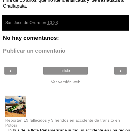
niña de 13 años, que no fue identificada y fue trasladada a
Challapata.
San Jose de Oruro
en
10:28
No hay comentarios:
Publicar un comentario
‹
›
Inicio
Ver versión web
Entradas populares
Reportan 19 fallecidos y 9 heridos en accidente de tránsito en
Potosí
Un bus de la flota Panamericana sufrió un accidente en una región