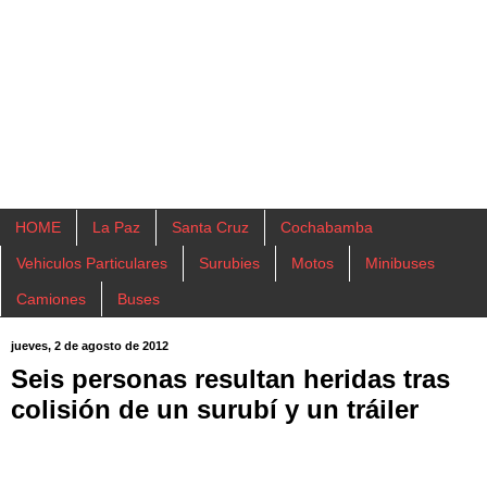
HOME
La Paz
Santa Cruz
Cochabamba
Vehiculos Particulares
Surubies
Motos
Minibuses
Camiones
Buses
jueves, 2 de agosto de 2012
Seis personas resultan heridas tras
colisión de un surubí y un tráiler