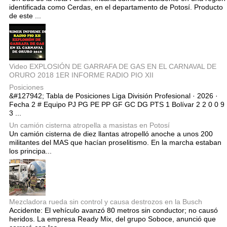
identificada como Cerdas, en el departamento de Potosí. Producto
de este ...
Video EXPLOSIÓN DE GARRAFA DE GAS EN EL CARNAVAL DE
ORURO 2018 1ER INFORME RADIO PIO XII
Posiciones
&#127942; Tabla de Posiciones Liga División Profesional · 2026 ·
Fecha 2 # Equipo PJ PG PE PP GF GC DG PTS 1 Bolívar 2 2 0 0 9
3 ...
Un camión cisterna atropella a masistas en Potosí
Un camión cisterna de diez llantas atropelló anoche a unos 200
militantes del MAS que hacían proselitismo. En la marcha estaban
los principa...
Mezcladora rueda sin control y causa destrozos en la Busch
Accidente: El vehículo avanzó 80 metros sin conductor; no causó
heridos. La empresa Ready Mix, del grupo Soboce, anunció que