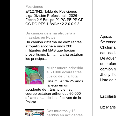
Posiciones
&#127942; Tabla de Posiciones
Liga División Profesional · 2026 ·
Fecha 2 # Equipo PJ PG PE PP GF
GC DG PTS 1 Bolívar 2 2 0 0 9 3 ...
Un camión cisterna atropella a
Apaza.
masistas en Potosí
Se conoce
Un camión cisterna de diez llantas
atropelló anoche a unos 200
Chulumani
militantes del MAS que hacían
cantidad 
proselitismo. En la marcha estaban
De acuer
los principa...
de profu
Mujer muere adherida
camión ma
a 60.000 dólares tras
Jhony Ti
vuelco de una flota
Lista de 
Una mujer de 25 años
falleció en un
accidente de tránsito y en su
cuerpo estaban adheridos 60.000
Escolásti
dólares cuando los efectivos de la
Policía...
Liz Mari
Dos muertos y 16
heridos en accidentes