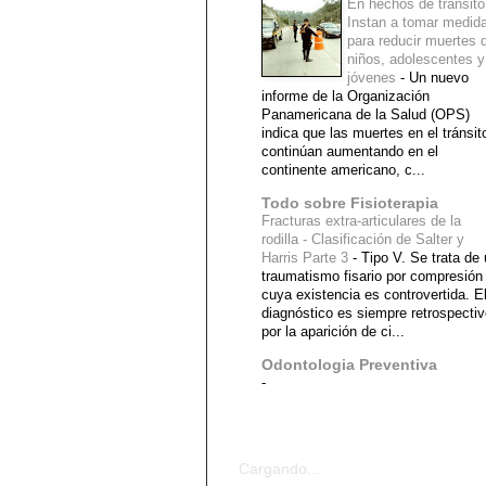
En hechos de tránsito
Instan a tomar medid
para reducir muertes 
niños, adolescentes y
jóvenes
-
Un nuevo
informe de la Organización
Panamericana de la Salud (OPS)
indica que las muertes en el tránsit
continúan aumentando en el
continente americano, c...
Todo sobre Fisioterapia
Fracturas extra-articulares de la
rodilla - Clasificación de Salter y
Harris Parte 3
-
Tipo V. Se trata de
traumatismo fisario por compresión
cuya existencia es controvertida. E
diagnóstico es siempre retrospecti
por la aparición de ci...
Odontologia Preventiva
-
Diagnostico Medico
Cargando...