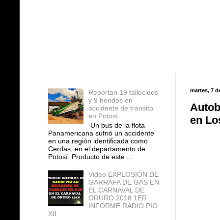
Entradas populares
martes, 7 d
Reportan 19 fallecidos
y 9 heridos en
Autob
accidente de tránsito
en Potosí
en Lo
Un bus de la flota
Panamericana sufrió un accidente
en una región identificada como
Cerdas, en el departamento de
Potosí. Producto de este ...
Video EXPLOSIÓN DE
GARRAFA DE GAS EN
EL CARNAVAL DE
ORURO 2018 1ER
INFORME RADIO PIO
XII