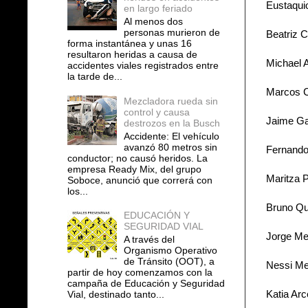
Eustaqui
en largo feriado
Al menos dos
personas murieron de
Beatriz 
forma instantánea y unas 16
resultaron heridas a causa de
Michael 
accidentes viales registrados entre
la tarde de...
Marcos C
Mezcladora rueda sin
control y causa
Jaime Ga
destrozos en la Busch
Accidente: El vehículo
avanzó 80 metros sin
Fernando
conductor; no causó heridos. La
empresa Ready Mix, del grupo
Maritza 
Soboce, anunció que correrá con
los...
Bruno Qu
EDUCACIÓN Y
SEGURIDAD VIAL
Jorge Mej
A través del
Organismo Operativo
de Tránsito (OOT), a
Nessi Me
partir de hoy comenzamos con la
campaña de Educación y Seguridad
Katia Ar
Vial, destinado tanto...