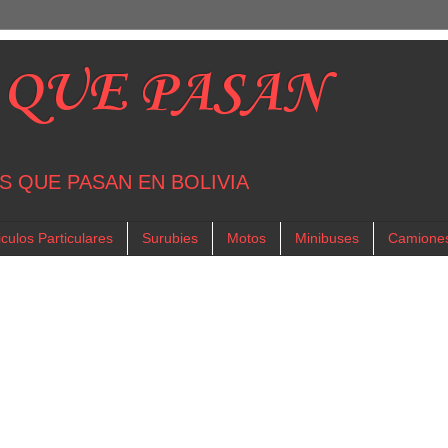
 QUE PASAN
S QUE PASAN EN BOLIVIA
culos Particulares
Surubies
Motos
Minibuses
Camione