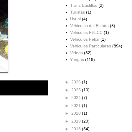
Trans Bustillos
(2)
Turistas
(1)
Uyuni
(4)
Vehiculos del Estado
(5)
Vehiculos FELCC
(1)
Vehiculos Felcn
(1)
Vehiculos Particulares
(894)
Videos
(32)
Yungas
(119)
Archivo del blog
►
2026
(1)
►
2025
(10)
►
2024
(7)
►
2021
(1)
►
2020
(1)
►
2019
(20)
►
2018
(54)