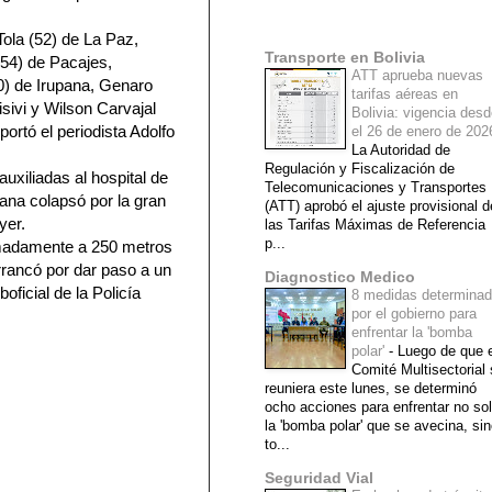
Mi lista de blogs
Tola (52) de La Paz,
Transporte en Bolivia
(54) de Pacajes,
ATT aprueba nuevas
0) de Irupana, Genaro
tarifas aéreas en
isivi y Wilson Carvajal
Bolivia: vigencia des
ortó el periodista Adolfo
el 26 de enero de 20
La Autoridad de
Regulación y Fiscalización de
xiliadas al hospital de
Telecomunicaciones y Transportes
ana colapsó por la gran
(ATT) aprobó el ajuste provisional d
yer.
las Tarifas Máximas de Referencia
p...
ximadamente a 250 metros
rancó por dar paso a un
Diagnostico Medico
ficial de la Policía
8 medidas determina
por el gobierno para
enfrentar la 'bomba
polar'
-
Luego de que e
Comité Multisectorial
reuniera este lunes, se determinó
ocho acciones para enfrentar no so
la 'bomba polar' que se avecina, si
to...
Seguridad Vial