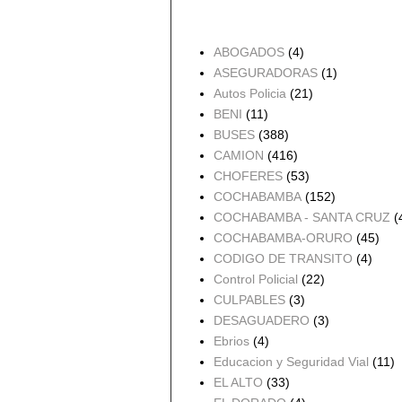
Accidentes por Orden
ABOGADOS
(4)
ASEGURADORAS
(1)
Autos Policia
(21)
BENI
(11)
BUSES
(388)
CAMION
(416)
CHOFERES
(53)
COCHABAMBA
(152)
COCHABAMBA - SANTA CRUZ
(
COCHABAMBA-ORURO
(45)
CODIGO DE TRANSITO
(4)
Control Policial
(22)
CULPABLES
(3)
DESAGUADERO
(3)
Ebrios
(4)
Educacion y Seguridad Vial
(11)
EL ALTO
(33)