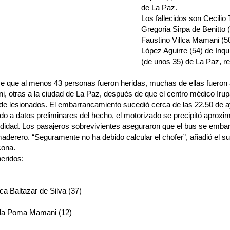
de La Paz.
Los fallecidos son Cecilio 
Gregoria Sirpa de Benitto 
Faustino Villca Mamani (5
López Aguirre (54) de Inqu
(de unos 35) de La Paz, rep
 que al menos 43 personas fueron heridas, muchas de ellas fueron au
, otras a la ciudad de La Paz, después de que el centro médico Irup
de lesionados. El embarrancamiento sucedió cerca de las 22.50 de a
do a datos preliminares del hecho, el motorizado se precipitó apro
ndidad. Los pasajeros sobrevivientes aseguraron que el bus se embar
derero. “Seguramente no ha debido calcular el chofer”, añadió el subo
cona.
heridos:
ca Baltazar de Silva (37)
ela Poma Mamani (12)