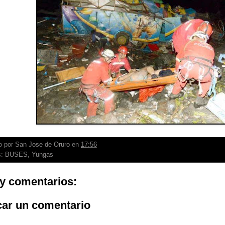
o por
San Jose de Oruro
en
17:56
s:
BUSES
,
Yungas
y comentarios:
car un comentario