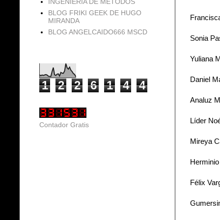
INGENIERIA DE METODOS
BLOG FRIKI GEEK DE HUGO
Francisc
MIRANDA
BLOG ANGELCAIDO666 MSCD
Sonia Pa
Vistas de página en total
Yuliana 
Daniel M
1
2
2
6
1
4
4
Analuz M
Líder No
Contador Gratis
Mireya C
Herminio
Félix Var
Gumersin