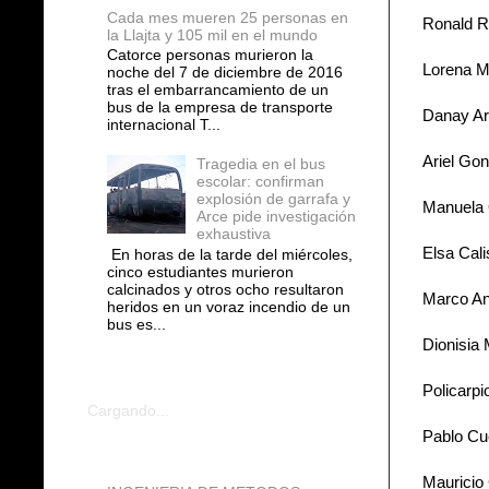
Cada mes mueren 25 personas en
Ronald R
la Llajta y 105 mil en el mundo
Catorce personas murieron la
Lorena M
noche del 7 de diciembre de 2016
tras el embarrancamiento de un
bus de la empresa de transporte
Danay Ar
internacional T...
Ariel Gon
Tragedia en el bus
escolar: confirman
explosión de garrafa y
Manuela 
Arce pide investigación
exhaustiva
Elsa Cal
En horas de la tarde del miércoles,
cinco estudiantes murieron
calcinados y otros ocho resultaron
Marco An
heridos en un voraz incendio de un
bus es...
Dionisia
COMENTARIOS
Policarpi
Cargando...
Pablo Cu
blogs
Mauricio