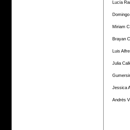
Lucía Ra
Domingo 
Miriam Co
Brayan Cr
Luis Alfr
Julia Call
Gumersin
Jessica 
Andrés V