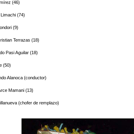
mírez (46)
Limachi (74)
ndori (9)
istian Terrazas (18)
edo Pasi Aguilar (18)
e (50)
do Alanoca (conductor)
Arce Mamani (13)
illanueva (chofer de remplazo)