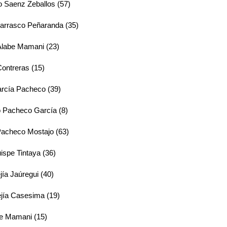
o Saenz Zeballos (57)
Carrasco Peñaranda (35)
Alabe Mamani (23)
ontreras (15)
rcía Pacheco (39)
 Pacheco García (8)
Pacheco Mostajo (63)
ispe Tintaya (36)
ía Jaúregui (40)
jía Casesima (19)
ce Mamani (15)