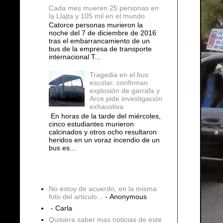
Cada mes mueren 25 personas en
la Llajta y 105 mil en el mundo
Catorce personas murieron la
noche del 7 de diciembre de 2016
tras el embarrancamiento de un
bus de la empresa de transporte
internacional T...
Tragedia en el bus
escolar: confirman
explosión de garrafa y
Arce pide investigación
exhaustiva
En horas de la tarde del miércoles,
cinco estudiantes murieron
calcinados y otros ocho resultaron
heridos en un voraz incendio de un
bus es...
COMENTARIOS
No estoy de acuerdo, en la misma
foto del articulo...
- Anonymous
- Carla
Quisiera saber mas noticias de este