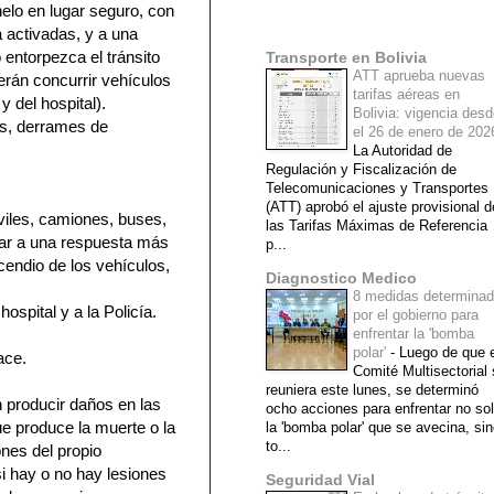
nelo en lugar seguro, con
Mi lista de blogs
 activadas, y a una
entorpezca el tránsito
Transporte en Bolivia
ATT aprueba nuevas
erán concurrir vehículos
tarifas aéreas en
 del hospital).
Bolivia: vigencia des
os, derrames de
el 26 de enero de 20
La Autoridad de
Regulación y Fiscalización de
Telecomunicaciones y Transportes
(ATT) aprobó el ajuste provisional d
óviles, camiones, buses,
las Tarifas Máximas de Referencia
dar a una respuesta más
p...
cendio de los vehículos,
Diagnostico Medico
8 medidas determina
spital y a la Policía.
por el gobierno para
enfrentar la 'bomba
polar'
-
Luego de que e
ace.
Comité Multisectorial
reuniera este lunes, se determinó
n producir daños en las
ocho acciones para enfrentar no so
ue produce la muerte o la
la 'bomba polar' que se avecina, si
to...
ones del propio
si hay o no hay lesiones
Seguridad Vial