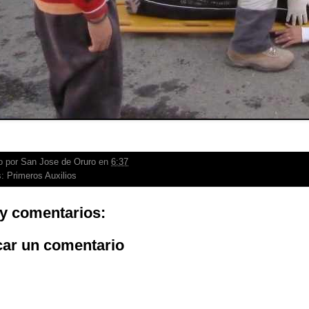
o por
San Jose de Oruro
en
6:37
s:
Primeros Auxilios
y comentarios:
car un comentario