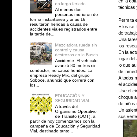
en la col
en largo feriado
técnicas 
Al menos dos
personas murieron de
forma instantánea y unas 16
Permita e
resultaron heridas a causa de
Ellos se 
accidentes viales registrados entre
de trabaj
la tarde de...
Una tare
Mezcladora rueda sin
los resca
control y causa
En la act
destrozos en la Busch
lugar del
Accidente: El vehículo
lo que au
avanzó 80 metros sin
conductor; no causó heridos. La
de inmedi
empresa Ready Mix, del grupo
A todos n
Soboce, anunció que correrá con
el accid
los...
Use el c
EDUCACIÓN Y
choque a 
SEGURIDAD VIAL
de niños
A través del
Un asient
Organismo Operativo
de Tránsito (OOT), a
sus vérte
partir de hoy comenzamos con la
campaña de Educación y Seguridad
Vial, destinado tanto...