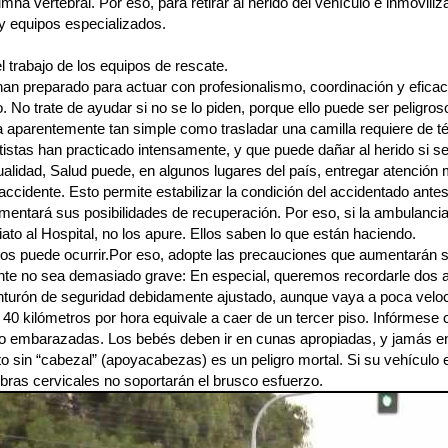
umna vertebral. Por eso, para retirar al herido del vehículo e inmoviliz
y equipos especializados.
l trabajo de los equipos de rescate.
han preparado para actuar con profesionalismo, coordinación y efica
o. No trate de ayudar si no se lo piden, porque ello puede ser peligros
a aparentemente tan simple como trasladar una camilla requiere de 
tistas han practicado intensamente, y que puede dañar al herido si s
ualidad, Salud puede, en algunos lugares del país, entregar atención 
 accidente. Esto permite estabilizar la condición del accidentado antes
mentará sus posibilidades de recuperación. Por eso, si la ambulancia
ato al Hospital, no los apure. Ellos saben lo que están haciendo.
os puede ocurrir.Por eso, adopte las precauciones que aumentarán s
ente no sea demasiado grave: En especial, queremos recordarle dos 
inturón de seguridad debidamente ajustado, aunque vaya a poca velo
40 kilómetros por hora equivale a caer de un tercer piso. Infórmese
 o embarazadas. Los bebés deben ir en cunas apropiadas, y jamás e
o sin “cabezal” (apoyacabezas) es un peligro mortal. Si su vehículo 
bras cervicales no soportarán el brusco esfuerzo.