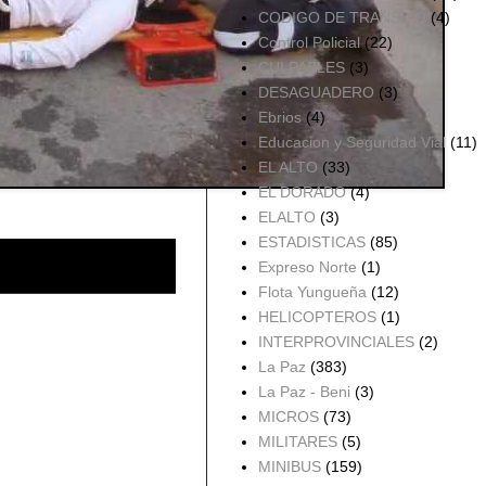
CODIGO DE TRANSITO
(4)
Control Policial
(22)
CULPABLES
(3)
DESAGUADERO
(3)
Ebrios
(4)
Educacion y Seguridad Vial
(11)
EL ALTO
(33)
EL DORADO
(4)
ELALTO
(3)
ESTADISTICAS
(85)
Expreso Norte
(1)
Flota Yungueña
(12)
HELICOPTEROS
(1)
INTERPROVINCIALES
(2)
La Paz
(383)
La Paz - Beni
(3)
MICROS
(73)
MILITARES
(5)
MINIBUS
(159)