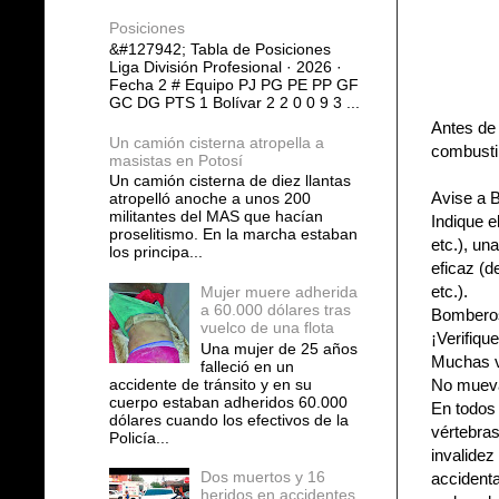
Posiciones
&#127942; Tabla de Posiciones
Liga División Profesional · 2026 ·
Fecha 2 # Equipo PJ PG PE PP GF
GC DG PTS 1 Bolívar 2 2 0 0 9 3 ...
Antes de 
Un camión cisterna atropella a
combustib
masistas en Potosí
Un camión cisterna de diez llantas
Avise a 
atropelló anoche a unos 200
militantes del MAS que hacían
Indique e
proselitismo. En la marcha estaban
etc.), un
los principa...
eficaz (d
etc.).
Mujer muere adherida
a 60.000 dólares tras
Bomberos 
vuelco de una flota
¡Verifiqu
Una mujer de 25 años
Muchas ve
falleció en un
accidente de tránsito y en su
No mueva
cuerpo estaban adheridos 60.000
En todos 
dólares cuando los efectivos de la
vértebras
Policía...
invalidez
Dos muertos y 16
accidenta
heridos en accidentes