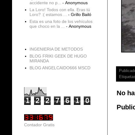
accidente no p...
- Anonymous
La Loro! Todos con ella. Eras tú
Loro? :( estamos ...
- Grillo Bailó
Esta es una foto de los vehículos
que choco en la ...
- Anonymous
blogs
INGENIERIA DE METODOS
BLOG FRIKI GEEK DE HUGO
MIRANDA
BLOG ANGELCAIDO666 MSCD
Publicad
Etiqueta
Vistas de página en total
No ha
1
2
2
7
6
1
0
Publi
Contador Gratis