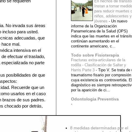
arlo se requieren
En hechos de tránsito
Instan a tomar medid
para reducir muertes 
niños, adolescentes y
jóvenes
-
Un nuevo
cia. No invada sus áreas
informe de la Organización
Panamericana de la Salud (OPS)
o incluso para usted.
indica que las muertes en el tránsit
técnicas adecuadas, que
continúan aumentando en el
e hace mal.
continente americano, c...
médica intensiva en el
Todo sobre Fisioterapia
 de efectuar el traslado,
Fracturas extra-articulares de la
 especializada no parte
rodilla - Clasificación de Salter y
Harris Parte 3
-
Tipo V. Se trata de
us posibilidades de que
traumatismo fisario por compresión
cuya existencia es controvertida. E
aspectos:
diagnóstico es siempre retrospecti
cidad. Recuerde que un
por la aparición de ci...
 como usarlos en el caso
Odontologia Preventiva
n brazos de sus padres.
-
es chocado por detrás,
Diagnostico Medico
8 medidas determinadas por el