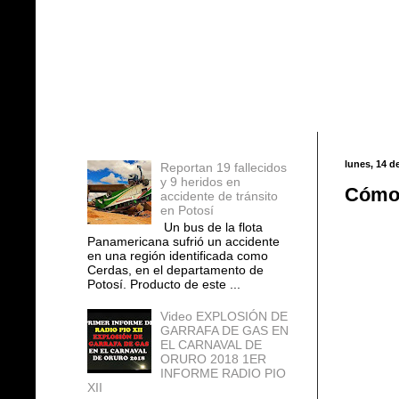
Entradas populares
lunes, 14 d
Reportan 19 fallecidos
y 9 heridos en
Cómo 
accidente de tránsito
en Potosí
Un bus de la flota
Panamericana sufrió un accidente
en una región identificada como
Cerdas, en el departamento de
Potosí. Producto de este ...
Video EXPLOSIÓN DE
GARRAFA DE GAS EN
EL CARNAVAL DE
ORURO 2018 1ER
INFORME RADIO PIO
XII