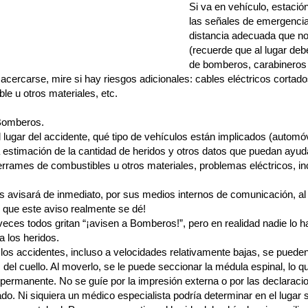
Si va en vehículo, estació
las señales de emergencia
distancia adecuada que no 
(recuerde que al lugar deb
de bomberos, carabineros y
acercarse, mire si hay riesgos adicionales: cables eléctricos cortad
le u otros materiales, etc.
Bomberos.
l lugar del accidente, qué tipo de vehículos están implicados (autom
a estimación de la cantidad de heridos y otros datos que puedan ayu
errames de combustibles u otros materiales, problemas eléctricos, in
avisará de inmediato, por sus medios internos de comunicación, al ho
e que este aviso realmente se dé!
ces todos gritan “¡avisen a Bomberos!”, pero en realidad nadie lo h
 los heridos.
los accidentes, incluso a velocidades relativamente bajas, se puede
 del cuello. Al moverlo, se le puede seccionar la médula espinal, lo q
 permanente. No se guíe por la impresión externa o por las declaraci
do. Ni siquiera un médico especialista podría determinar en el lugar 