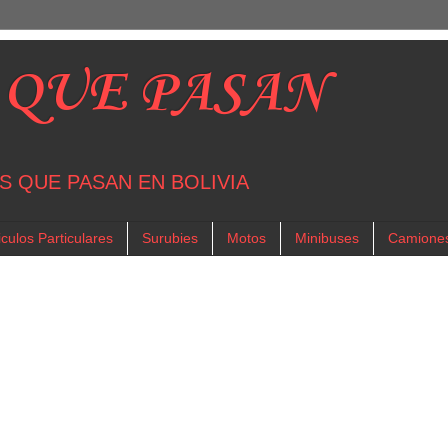
 QUE PASAN
S QUE PASAN EN BOLIVIA
culos Particulares
Surubies
Motos
Minibuses
Camione