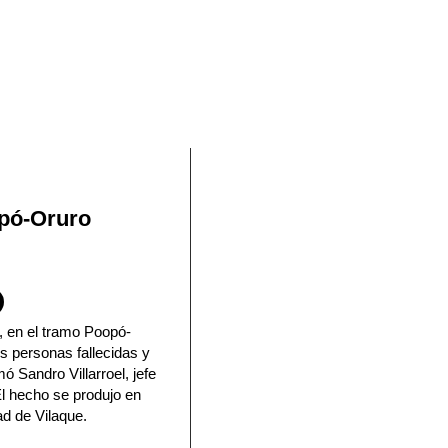
En Facebook
opó-Oruro
, en el tramo Poopó-
es personas fallecidas y
mó Sandro Villarroel, jefe
El hecho se produjo en
ad de Vilaque.