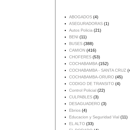
Accidentes por Orden
ABOGADOS
(4)
ASEGURADORAS
(1)
Autos Policia
(21)
BENI
(11)
BUSES
(388)
CAMION
(416)
CHOFERES
(53)
COCHABAMBA
(152)
COCHABAMBA - SANTA CRUZ
(
COCHABAMBA-ORURO
(45)
CODIGO DE TRANSITO
(4)
Control Policial
(22)
CULPABLES
(3)
DESAGUADERO
(3)
Ebrios
(4)
Educacion y Seguridad Vial
(11)
EL ALTO
(33)