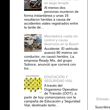
en largo feriado
Al menos dos
personas murieron de
forma instantánea y unas 16
resultaron heridas a causa de
accidentes viales registrados entre
la tarde de...
Mezcladora rueda sin
control y causa
destrozos en la Busch
Accidente: El vehículo
avanzó 80 metros sin
conductor; no causó heridos. La
empresa Ready Mix, del grupo
Soboce, anunció que correrá con
los...
EDUCACIÓN Y
SEGURIDAD VIAL
A través del
Organismo Operativo
de Tránsito (OOT), a
partir de hoy comenzamos con la
Entrada 
campaña de Educación y Seguridad
Vial, destinado tanto...
Suscribir