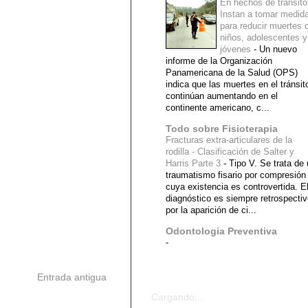
En hechos de tránsito
Instan a tomar medid
para reducir muertes 
niños, adolescentes y
jóvenes
-
Un nuevo
informe de la Organización
Panamericana de la Salud (OPS)
indica que las muertes en el tránsit
continúan aumentando en el
continente americano, c...
Todo sobre Fisioterapia
Fracturas extra-articulares de la
rodilla - Clasificación de Salter y
Harris Parte 3
-
Tipo V. Se trata de
traumatismo fisario por compresión
cuya existencia es controvertida. E
diagnóstico es siempre retrospecti
por la aparición de ci...
Odontologia Preventiva
-
Entrada antigua
Diagnostico Medico
Cargando...