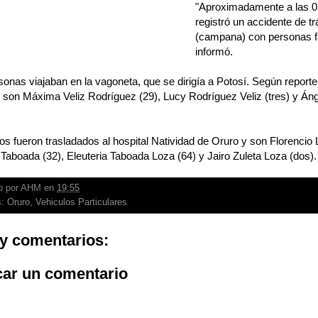
"Aproximadamente a las 07
registró un accidente de tr
(campana) con personas fa
informó.
sonas viajaban en la vagoneta, que se dirigía a Potosí. Según reporte 
s son Máxima Veliz Rodríguez (29), Lucy Rodríguez Veliz (tres) y Án
os fueron trasladados al hospital Natividad de Oruro y son Florencio 
aboada (32), Eleuteria Taboada Loza (64) y Jairo Zuleta Loza (dos).
o por
AHM
en
19:55
s:
Oruro
,
Vehiculos Particulares
y comentarios:
car un comentario