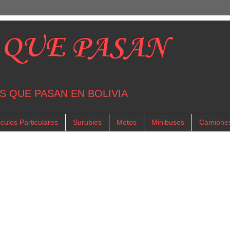
 QUE PASAN
S QUE PASAN EN BOLIVIA
culos Particulares
Surubies
Motos
Minibuses
Camione