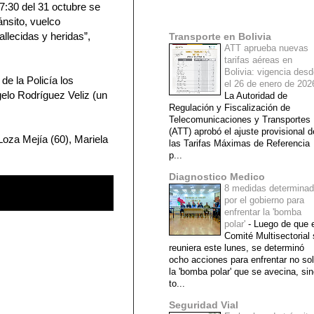
:30 del 31 octubre se
Mi lista de blogs
ánsito, vuelco
llecidas y heridas”,
Transporte en Bolivia
ATT aprueba nuevas
tarifas aéreas en
Bolivia: vigencia des
de la Policía los
el 26 de enero de 20
gelo Rodríguez Veliz (un
La Autoridad de
Regulación y Fiscalización de
Telecomunicaciones y Transportes
(ATT) aprobó el ajuste provisional d
Loza Mejía (60), Mariela
las Tarifas Máximas de Referencia
p...
Diagnostico Medico
8 medidas determina
por el gobierno para
enfrentar la 'bomba
polar'
-
Luego de que e
Comité Multisectorial
reuniera este lunes, se determinó
ocho acciones para enfrentar no so
la 'bomba polar' que se avecina, si
to...
Seguridad Vial