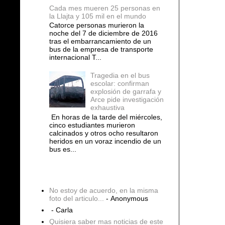
Cada mes mueren 25 personas en
la Llajta y 105 mil en el mundo
Catorce personas murieron la
noche del 7 de diciembre de 2016
tras el embarrancamiento de un
bus de la empresa de transporte
internacional T...
Tragedia en el bus
escolar: confirman
explosión de garrafa y
Arce pide investigación
exhaustiva
En horas de la tarde del miércoles,
cinco estudiantes murieron
calcinados y otros ocho resultaron
heridos en un voraz incendio de un
bus es...
COMENTARIOS
No estoy de acuerdo, en la misma
foto del articulo...
- Anonymous
- Carla
Quisiera saber mas noticias de este