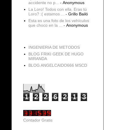
accidente no p...
- Anonymous
La Loro! Todos con ella. Eras tú
Loro? :( estamos ...
- Grillo Bailó
Esta es una foto de los vehículos
que choco en la ...
- Anonymous
blogs
INGENIERIA DE METODOS
BLOG FRIKI GEEK DE HUGO
MIRANDA
BLOG ANGELCAIDO666 MSCD
Vistas de página en total
1
2
2
6
2
1
3
Contador Gratis