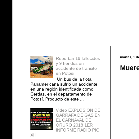
Entradas populares
martes, 1 d
Reportan 19 fallecidos
y 9 heridos en
Muere
accidente de tránsito
en Potosí
Un bus de la flota
Panamericana sufrió un accidente
en una región identificada como
Cerdas, en el departamento de
Potosí. Producto de este ...
Video EXPLOSIÓN DE
GARRAFA DE GAS EN
EL CARNAVAL DE
ORURO 2018 1ER
INFORME RADIO PIO
XII