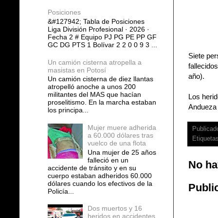
Posiciones
&#127942; Tabla de Posiciones
Liga División Profesional · 2026 ·
Fecha 2 # Equipo PJ PG PE PP GF
GC DG PTS 1 Bolívar 2 2 0 0 9 3 ...
Siete per
Un camión cisterna atropella a
fallecido
masistas en Potosí
año).
Un camión cisterna de diez llantas
atropelló anoche a unos 200
militantes del MAS que hacían
Los herid
proselitismo. En la marcha estaban
Andueza T
los principa...
Mujer muere adherida
Publicad
a 60.000 dólares tras
Etiqueta
vuelco de una flota
Una mujer de 25 años
falleció en un
No ha
accidente de tránsito y en su
cuerpo estaban adheridos 60.000
dólares cuando los efectivos de la
Publi
Policía...
Dos muertos y 16
heridos en accidentes