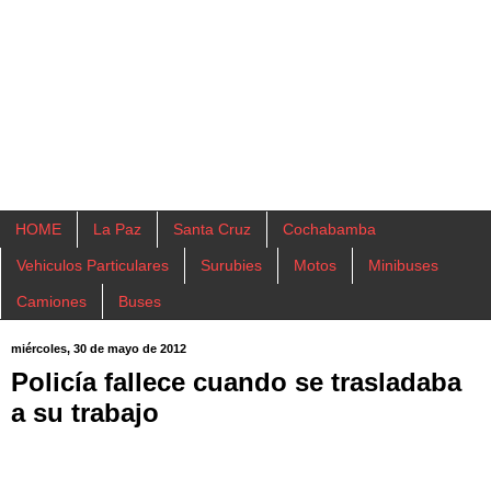
HOME
La Paz
Santa Cruz
Cochabamba
Vehiculos Particulares
Surubies
Motos
Minibuses
Camiones
Buses
miércoles, 30 de mayo de 2012
Policía fallece cuando se trasladaba
a su trabajo