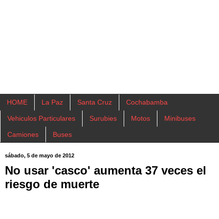
HOME
La Paz
Santa Cruz
Cochabamba
Vehiculos Particulares
Surubies
Motos
Minibuses
Camiones
Buses
sábado, 5 de mayo de 2012
No usar 'casco' aumenta 37 veces el
riesgo de muerte