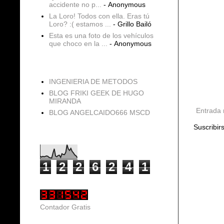
accidente no p...
- Anonymous
La Loro! Todos con ella. Eras tú
Loro? :( estamos ...
- Grillo Bailó
Esta es una foto de los vehículos
que choco en la ...
- Anonymous
blogs
INGENIERIA DE METODOS
BLOG FRIKI GEEK DE HUGO
MIRANDA
Entrada 
BLOG ANGELCAIDO666 MSCD
Suscribir
Vistas de página en total
1
2
2
6
2
4
1
Contador Gratis