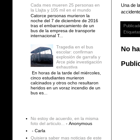
Cada mes mueren 25 personas en
Una de la
la Llajta y 105 mil en el mundo
accidente
Catorce personas murieron la
noche del 7 de diciembre de 2016
tras el embarrancamiento de un
Publicad
bus de la empresa de transporte
Etiqueta
internacional T...
Tragedia en el bus
No ha
escolar: confirman
explosión de garrafa y
Arce pide investigación
Publi
exhaustiva
En horas de la tarde del miércoles,
cinco estudiantes murieron
calcinados y otros ocho resultaron
heridos en un voraz incendio de un
bus es...
COMENTARIOS
No estoy de acuerdo, en la misma
foto del articulo...
- Anonymous
- Carla
Quisiera saber mas noticias de este