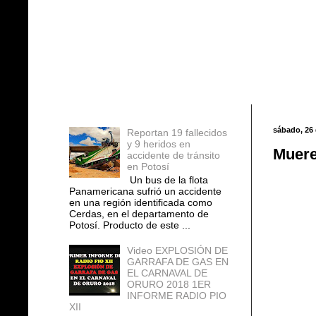
Entradas populares
sábado, 26
Reportan 19 fallecidos
y 9 heridos en
Muere
accidente de tránsito
en Potosí
Un bus de la flota
Panamericana sufrió un accidente
en una región identificada como
Cerdas, en el departamento de
Potosí. Producto de este ...
Video EXPLOSIÓN DE
GARRAFA DE GAS EN
EL CARNAVAL DE
ORURO 2018 1ER
INFORME RADIO PIO
XII