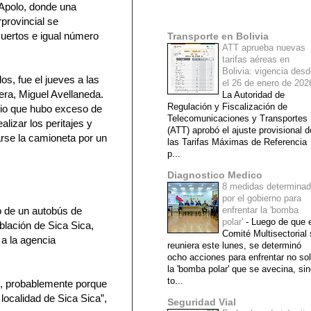
 Apolo, donde una
Mi lista de blogs
rprovincial se
uertos e igual número
Transporte en Bolivia
ATT aprueba nuevas
tarifas aéreas en
Bolivia: vigencia des
s, fue el jueves a las
el 26 de enero de 20
era, Miguel Avellaneda.
La Autoridad de
Regulación y Fiscalización de
pio que hubo exceso de
Telecomunicaciones y Transportes
alizar los peritajes y
(ATT) aprobó el ajuste provisional d
arse la camioneta por un
las Tarifas Máximas de Referencia
p...
Diagnostico Medico
8 medidas determina
por el gobierno para
o de un autobús de
enfrentar la 'bomba
polar'
-
Luego de que e
oblación de Sica Sica,
Comité Multisectorial
 a la agencia
reuniera este lunes, se determinó
ocho acciones para enfrentar no so
la 'bomba polar' que se avecina, si
to...
es, probablemente porque
 localidad de Sica Sica”,
Seguridad Vial