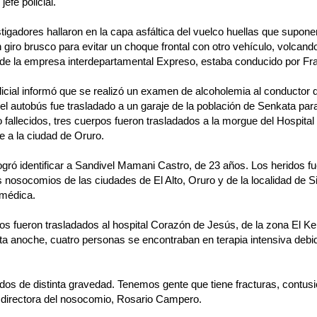
 jefe policial.
tigadores hallaron en la capa asfáltica del vuelco huellas que supon
n giro brusco para evitar un choque frontal con otro vehículo, volcan
 de la empresa interdepartamental Expreso, estaba conducido por Fr
olicial informó que se realizó un examen de alcoholemia al conductor 
el autobús fue trasladado a un garaje de la población de Senkata para 
o fallecidos, tres cuerpos fueron trasladados a la morgue del Hospita
te a la ciudad de Oruro.
ogró identificar a Sandivel Mamani Castro, de 23 años. Los heridos f
s nosocomios de las ciudades de El Alto, Oruro y de la localidad de S
 médica.
os fueron trasladados al hospital Corazón de Jesús, de la zona El Ke
ta anoche, cuatro personas se encontraban en terapia intensiva debi
dos de distinta gravedad. Tenemos gente que tiene fracturas, contus
a directora del nosocomio, Rosario Campero.