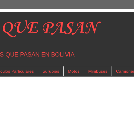
 QUE PASAN
S QUE PASAN EN BOLIVIA
culos Particulares
Surubies
Motos
Minibuses
Camione