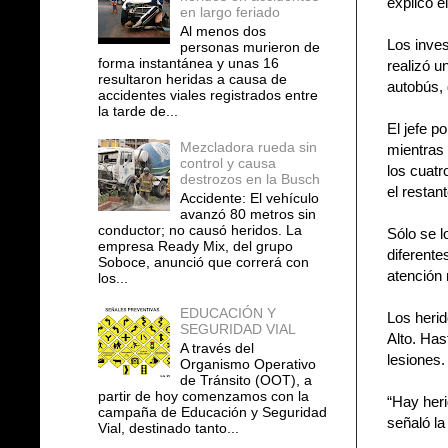
explicó el
en largo feriado
Al menos dos
Los inves
personas murieron de
forma instantánea y unas 16
realizó u
resultaron heridas a causa de
autobús,
accidentes viales registrados entre
la tarde de...
El jefe p
Mezcladora rueda sin
mientras 
control y causa
los cuatr
destrozos en la Busch
el restan
Accidente: El vehículo
avanzó 80 metros sin
conductor; no causó heridos. La
Sólo se l
empresa Ready Mix, del grupo
diferente
Soboce, anunció que correrá con
atención
los...
EDUCACIÓN Y
Los herid
SEGURIDAD VIAL
Alto. Has
A través del
lesiones.
Organismo Operativo
de Tránsito (OOT), a
partir de hoy comenzamos con la
“Hay heri
campaña de Educación y Seguridad
señaló l
Vial, destinado tanto...