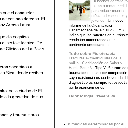
En hechos de tránsito
Instan a tomar medid
para reducir muertes 
en que el conductor
niños, adolescentes y
do de costado derecho. El
jóvenes
-
Un nuevo
anz Arroyo Laura.
informe de la Organización
Panamericana de la Salud (OPS)
indica que las muertes en el tránsit
que dio negativo,
continúan aumentando en el
el peritaje técnico. De
continente americano, c...
l de Clínicas de La Paz y
Todo sobre Fisioterapia
Fracturas extra-articulares de la
rodilla - Clasificación de Salter y
ueron socorridos a
Harris Parte 3
-
Tipo V. Se trata de
ica Sica, donde reciben
traumatismo fisario por compresión
cuya existencia es controvertida. E
diagnóstico es siempre retrospecti
por la aparición de ci...
nko, de la ciudad de El
Odontologia Preventiva
do a la gravedad de sus
-
iones y traumatismos”,
Diagnostico Medico
8 medidas determinadas por el