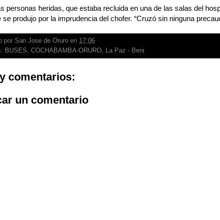
s personas heridas, que estaba recluida en una de las salas del hospi
 se produjo por la imprudencia del chofer. “Cruzó sin ninguna precauci
o por
San Jose de Oruro
en
17:06
s:
BUSES
,
COCHABAMBA-ORURO
,
La Paz - Beni
y comentarios:
car un comentario