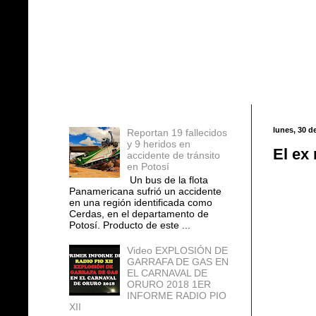
Entradas populares
lunes, 30 de
Reportan 19 fallecidos
y 9 heridos en
El ex
accidente de tránsito
en Potosí
Un bus de la flota
Panamericana sufrió un accidente
en una región identificada como
Cerdas, en el departamento de
Potosí. Producto de este ...
Video EXPLOSIÓN DE
GARRAFA DE GAS EN
EL CARNAVAL DE
ORURO 2018 1ER
INFORME RADIO PIO
XII