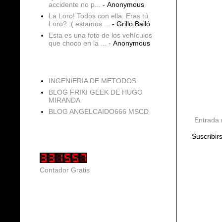
accidente no p...
- Anonymous
La Loro! Todos con ella. Eras tú
Loro? :( estamos ...
- Grillo Bailó
Esta es una foto de los vehículos
que choco en la ...
- Anonymous
blogs
INGENIERIA DE METODOS
BLOG FRIKI GEEK DE HUGO
MIRANDA
BLOG ANGELCAIDO666 MSCD
Entrada 
Vistas de página en total
Suscribir
Contador Gratis