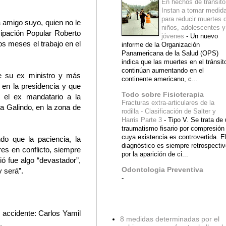
En hechos de tránsito
Instan a tomar medid
para reducir muertes 
 amigo suyo, quien no le
niños, adolescentes y
cipación Popular Roberto
jóvenes
-
Un nuevo
s meses el trabajo en el
informe de la Organización
Panamericana de la Salud (OPS)
indica que las muertes en el tránsit
continúan aumentando en el
de su ex ministro y más
continente americano, c...
en la presidencia y que
Todo sobre Fisioterapia
ó el ex mandatario a la
Fracturas extra-articulares de la
ia Galindo, en la zona de
rodilla - Clasificación de Salter y
Harris Parte 3
-
Tipo V. Se trata de
traumatismo fisario por compresión
cuya existencia es controvertida. E
do que la paciencia, la
diagnóstico es siempre retrospecti
es en conflicto, siempre
por la aparición de ci...
ió fue algo “devastador”,
Odontologia Preventiva
y será”.
-
Diagnostico Medico
l accidente: Carlos Yamil
8 medidas determinadas por el
.