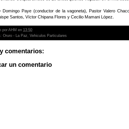
• Domingo Paye (conductor de la vagoneta), Pastor Valero Chac
ispe Santos, Víctor Chipana Flores y Cecilio Mamani López.
o por
AHM
en
13:50
s:
Oruro - La Paz
,
Vehiculos Particulares
y comentarios:
car un comentario