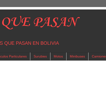
 QUE PASAN
S QUE PASAN EN BOLIVIA
culos Particulares
Surubies
Motos
Minibuses
Camione