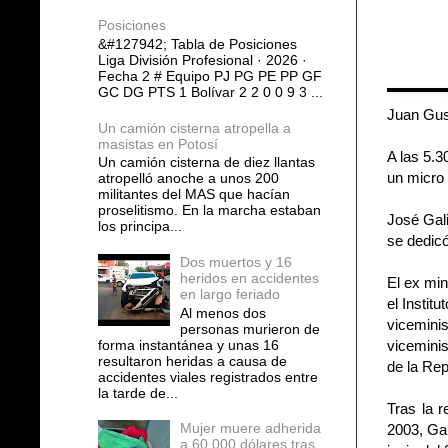
Posiciones
&#127942; Tabla de Posiciones
Liga División Profesional · 2026 ·
Fecha 2 # Equipo PJ PG PE PP GF
GC DG PTS 1 Bolívar 2 2 0 0 9 3 ...
Juan Gust
Un camión cisterna atropella a
masistas en Potosí
A las 5.3
Un camión cisterna de diez llantas
un micro 
atropelló anoche a unos 200
militantes del MAS que hacían
proselitismo. En la marcha estaban
José Gal
los principa...
se dedicó
Dos muertos y 16
heridos en accidentes
El ex min
en largo feriado
el Instit
Al menos dos
vicemini
personas murieron de
forma instantánea y unas 16
viceminis
resultaron heridas a causa de
de la Rep
accidentes viales registrados entre
la tarde de...
Tras la 
Mujer muere adherida
2003, Ga
a 60.000 dólares tras