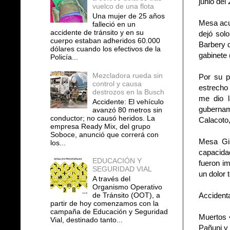
junio del
vuelco de una flota
Una mujer de 25 años
Mesa acud
falleció en un
accidente de tránsito y en su
dejó solo
cuerpo estaban adheridos 60.000
Barbery d
dólares cuando los efectivos de la
gabinete 
Policía...
Mezcladora rueda sin
Por su p
control y causa
estrecho
destrozos en la Busch
me dio l
Accidente: El vehículo
gubername
avanzó 80 metros sin
conductor; no causó heridos. La
Calacoto,
empresa Ready Mix, del grupo
Soboce, anunció que correrá con
Mesa Gis
los...
capacidad
EDUCACIÓN Y
fueron im
SEGURIDAD VIAL
un dolor 
A través del
Organismo Operativo
de Tránsito (OOT), a
Accident
partir de hoy comenzamos con la
campaña de Educación y Seguridad
Muertos •
Vial, destinado tanto...
Pañuni y