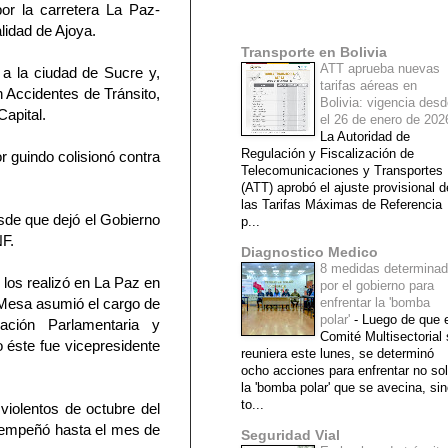
or la carretera La Paz-
Mi lista de blogs
alidad de Ajoya.
Transporte en Bolivia
ATT aprueba nuevas
a a la ciudad de Sucre y,
tarifas aéreas en
n Accidentes de Tránsito,
Bolivia: vigencia des
apital.
el 26 de enero de 20
La Autoridad de
Regulación y Fiscalización de
r guindo colisionó contra
Telecomunicaciones y Transportes
(ATT) aprobó el ajuste provisional d
las Tarifas Máximas de Referencia
sde que dejó el Gobierno
p...
NF.
Diagnostico Medico
8 medidas determina
los realizó en La Paz en
por el gobierno para
e Mesa asumió el cargo de
enfrentar la 'bomba
polar'
-
Luego de que e
nación Parlamentaria y
Comité Multisectorial
 éste fue vicepresidente
reuniera este lunes, se determinó
ocho acciones para enfrentar no so
la 'bomba polar' que se avecina, si
to...
iolentos de octubre del
esempeñó hasta el mes de
Seguridad Vial