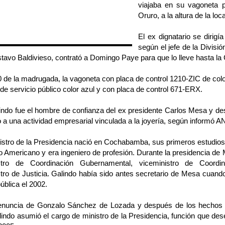
viajaba en su vagoneta p
Oruro, a la altura de la loc
El ex dignatario se dirigí
según el jefe de la Divisió
avo Baldivieso, contrató a Domingo Paye para que lo lleve hasta la C
0 de la madrugada, la vagoneta con placa de control 1210-ZIC de colo
de servicio público color azul y con placa de control 671-ERX.
indo fue el hombre de confianza del ex presidente Carlos Mesa y de
 a una actividad empresarial vinculada a la joyería, según informó A
istro de la Presidencia nació en Cochabamba, sus primeros estudios 
uto Americano y era ingeniero de profesión. Durante la presidencia d
stro de Coordinación Gubernamental, viceministro de Coordi
tro de Justicia. Galindo había sido antes secretario de Mesa cuando
ública el 2002.
renuncia de Gonzalo Sánchez de Lozada y después de los hechos v
lindo asumió el cargo de ministro de la Presidencia, función que d