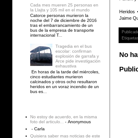
Cada mes mueren 25 personas en
la Llajta y 105 mil en el mundo
Heridos 
Catorce personas murieron la
Jaime Qu
noche del 7 de diciembre de 2016
tras el embarrancamiento de un
bus de la empresa de transporte
Publicad
internacional T...
Etiqueta
Tragedia en el bus
escolar: confirman
No ha
explosión de garrafa y
Arce pide investigación
exhaustiva
Publi
En horas de la tarde del miércoles,
cinco estudiantes murieron
calcinados y otros ocho resultaron
heridos en un voraz incendio de un
bus es...
COMENTARIOS
No estoy de acuerdo, en la misma
foto del articulo...
- Anonymous
- Carla
Quisiera saber mas noticias de este