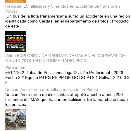
Reportan 19 fallecidos y 9 heridos en accidente de tránsito en
Potosí
Un bus de la flota Panamericana sufrió un accidente en una región
identificada como Cerdas, en el departamento de Potosí. Producto
de este ...
Video EXPLOSIÓN DE GARRAFA DE GAS EN EL CARNAVAL DE
ORURO 2018 1ER INFORME RADIO PIO XII
Posiciones
&#127942; Tabla de Posiciones Liga División Profesional · 2026 ·
Fecha 2 # Equipo PJ PG PE PP GF GC DG PTS 1 Bolívar 2 2 0 0 9
3 ...
Un camión cisterna atropella a masistas en Potosí
Un camión cisterna de diez llantas atropelló anoche a unos 200
militantes del MAS que hacían proselitismo. En la marcha estaban
los principa...