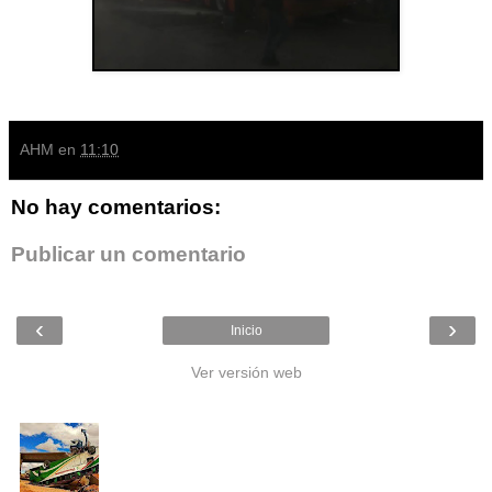
AHM
en
11:10
No hay comentarios:
Publicar un comentario
‹
›
Inicio
Ver versión web
Entradas populares