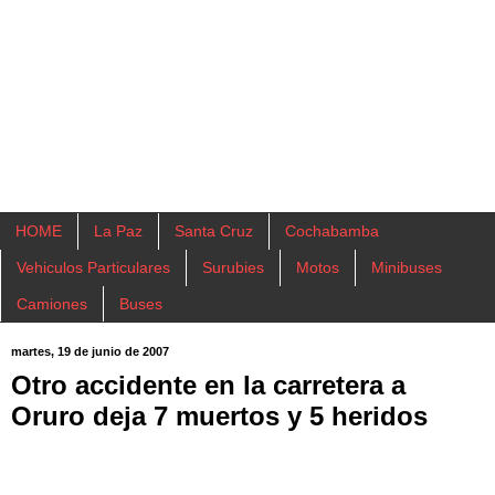
HOME
La Paz
Santa Cruz
Cochabamba
Vehiculos Particulares
Surubies
Motos
Minibuses
Camiones
Buses
martes, 19 de junio de 2007
Otro accidente en la carretera a
Oruro deja 7 muertos y 5 heridos