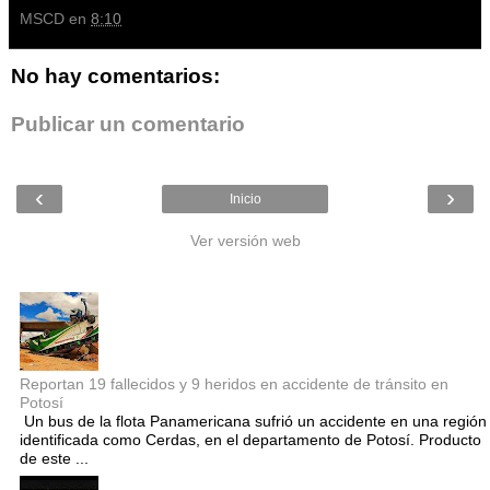
MSCD
en
8:10
No hay comentarios:
Publicar un comentario
‹
›
Inicio
Ver versión web
Entradas populares
Reportan 19 fallecidos y 9 heridos en accidente de tránsito en
Potosí
Un bus de la flota Panamericana sufrió un accidente en una región
identificada como Cerdas, en el departamento de Potosí. Producto
de este ...