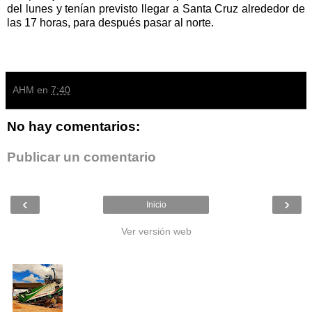
del lunes y tenían previsto llegar a Santa Cruz alrededor de
las 17 horas, para después pasar al norte.
AHM
en
7:40
No hay comentarios:
Publicar un comentario
‹
›
Inicio
Ver versión web
Entradas populares