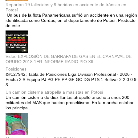
Reportan 19 fallecidos y 9 heridos en accidente de tránsito en
Potosí
Un bus de la flota Panamericana sufrió un accidente en una región
identificada como Cerdas, en el departamento de Potosí. Producto
de este ...
Video EXPLOSIÓN DE GARRAFA DE GAS EN EL CARNAVAL DE
ORURO 2018 1ER INFORME RADIO PIO XII
Posiciones
&#127942; Tabla de Posiciones Liga División Profesional · 2026 ·
Fecha 2 # Equipo PJ PG PE PP GF GC DG PTS 1 Bolívar 2 2 0 0 9
3 ...
Un camión cisterna atropella a masistas en Potosí
Un camión cisterna de diez llantas atropelló anoche a unos 200
militantes del MAS que hacían proselitismo. En la marcha estaban
los principa...