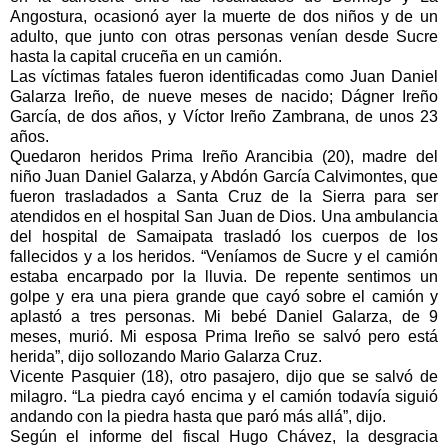
Angostura, ocasionó ayer la muerte de dos niños y de un
adulto, que junto con otras personas venían desde Sucre
hasta la capital cruceña en un camión.
Las víctimas fatales fueron identificadas como Juan Daniel
Galarza Ireño, de nueve meses de nacido; Dágner Ireño
García, de dos años, y Víctor Ireño Zambrana, de unos 23
años.
Quedaron heridos Prima Ireño Arancibia (20), madre del
niño Juan Daniel Galarza, y Abdón García Calvimontes, que
fueron trasladados a Santa Cruz de la Sierra para ser
atendidos en el hospital San Juan de Dios. Una ambulancia
del hospital de Samaipata trasladó los cuerpos de los
fallecidos y a los heridos. “Veníamos de Sucre y el camión
estaba encarpado por la lluvia. De repente sentimos un
golpe y era una piera grande que cayó sobre el camión y
aplastó a tres personas. Mi bebé Daniel Galarza, de 9
meses, murió. Mi esposa Prima Ireño se salvó pero está
herida”, dijo sollozando Mario Galarza Cruz.
Vicente Pasquier (18), otro pasajero, dijo que se salvó de
milagro. “La piedra cayó encima y el camión todavía siguió
andando con la piedra hasta que paró más allá”, dijo.
Según el informe del fiscal Hugo Chávez, la desgracia