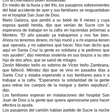
Los accidentados piden solidaridad
En medio de la lluvia y del frío, los pasajeros sobrevivientes
del fatal accidente de ayer y sus familiares se resguardaban
en el hospital San Juan de Dios.
Mario Galarza, que perdió a su bebé de 9 meses y cuya
esposa quedó herida, dijo que venían de Sucre con la
esperanza de trabajar en la zafra en haciendas próximas a
Montero. “El año pasado ya trabajamos y nos fue bien.
Ahora no tenemos dinero, mi hijo murió y a mi esposa tienen
que operarla, y no sabemos qué hacer. Nos han dicho que
aquí en Santa Cruz la gente es solidaria y le pedimos que
nos ayuden”, dijo mientras sostenía en sus brazos a su otro
hijo de dos años, que se salvó de milagro.
Zenón Méndez Ireño es sobrino de Víctor Ireño Zambrana,
que falleció. Méndez dijo que se vino en pasados días a
Santa Cruz y estaba esperando a sus familiares para ir a
trabajar a la zafra. “Esperamos la solidaridad de la gente
para retirar los cuerpos de la morgue y darles sepultura”,
dijo.
Los familiares esperan en instalaciones del hospital San
Juan de Dios a la gente que quiera apersonarse para hacer
efectiva la ayuda.
Los pasajeros del camión habían partido de Sucre la noche