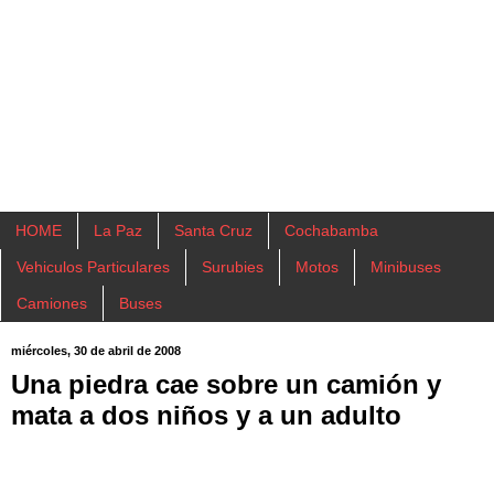
HOME
La Paz
Santa Cruz
Cochabamba
Vehiculos Particulares
Surubies
Motos
Minibuses
Camiones
Buses
miércoles, 30 de abril de 2008
Una piedra cae sobre un camión y
mata a dos niños y a un adulto