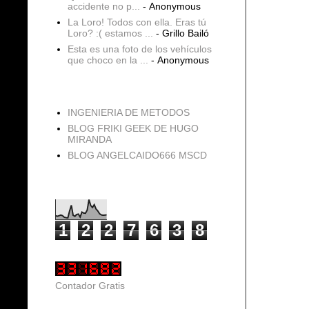
accidente no p...
- Anonymous
La Loro! Todos con ella. Eras tú
Loro? :( estamos ...
- Grillo Bailó
Esta es una foto de los vehículos
que choco en la ...
- Anonymous
blogs
INGENIERIA DE METODOS
BLOG FRIKI GEEK DE HUGO
MIRANDA
BLOG ANGELCAIDO666 MSCD
Vistas de página en total
1
2
2
7
6
3
8
Contador Gratis