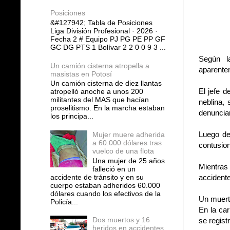
Posiciones
&#127942; Tabla de Posiciones
Liga División Profesional · 2026 ·
Fecha 2 # Equipo PJ PG PE PP GF
GC DG PTS 1 Bolívar 2 2 0 0 9 3 ...
Según l
Un camión cisterna atropella a
aparente
masistas en Potosí
Un camión cisterna de diez llantas
El jefe d
atropelló anoche a unos 200
militantes del MAS que hacían
neblina,
proselitismo. En la marcha estaban
denunciar
los principa...
Luego de
Mujer muere adherida
a 60.000 dólares tras
contusion
vuelco de una flota
Una mujer de 25 años
Mientras
falleció en un
accidente de tránsito y en su
accidente
cuerpo estaban adheridos 60.000
dólares cuando los efectivos de la
Un muer
Policía...
En la car
Dos muertos y 16
se regist
heridos en accidentes