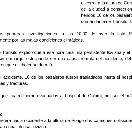
el cerro, a la altura de Co
de la ciudad a consecuenc
heridos 16 de los pasajer
comandante de Tránsito, 
as primeras investigaciones, a las 10:30 de ayer la flota R
mente por las malas condiciones climáticas.
e Tránsito explicó que a esa hora caía una persistente llovizna y e
 sin embargo, esto puede ser una causa remota del accidente, deb
on que el chofer se durmió.
l accidente, 16 de los pasajeros fueron trasladados hasta el hosp
es y fracturas.
 que cuatro fueron evacuados al hospital de Colomi, por ser el má
.
to
retera hacia occidente a la altura de Pongo dos camiones colisiona
raba una intensa llovizna.