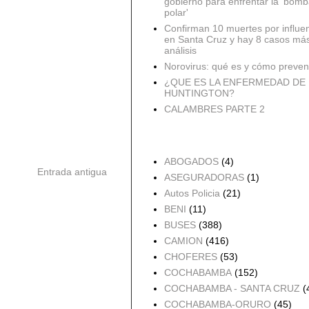
gobierno para enfrentar la 'bomb
polar'
Confirman 10 muertes por influe
en Santa Cruz y hay 8 casos má
análisis
Norovirus: qué es y cómo preveni
¿QUE ES LA ENFERMEDAD DE
HUNTINGTON?
CALAMBRES PARTE 2
Accidentes por Orden
ABOGADOS
(4)
Entrada antigua
ASEGURADORAS
(1)
Autos Policia
(21)
BENI
(11)
BUSES
(388)
CAMION
(416)
CHOFERES
(53)
COCHABAMBA
(152)
COCHABAMBA - SANTA CRUZ
(
COCHABAMBA-ORURO
(45)