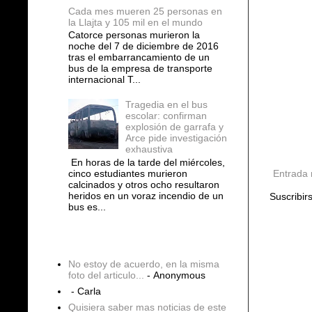
Cada mes mueren 25 personas en
la Llajta y 105 mil en el mundo
Catorce personas murieron la
noche del 7 de diciembre de 2016
tras el embarrancamiento de un
bus de la empresa de transporte
internacional T...
Tragedia en el bus
escolar: confirman
explosión de garrafa y
Arce pide investigación
exhaustiva
En horas de la tarde del miércoles,
cinco estudiantes murieron
Entrada 
calcinados y otros ocho resultaron
heridos en un voraz incendio de un
Suscribir
bus es...
COMENTARIOS
No estoy de acuerdo, en la misma
foto del articulo...
- Anonymous
- Carla
Quisiera saber mas noticias de este