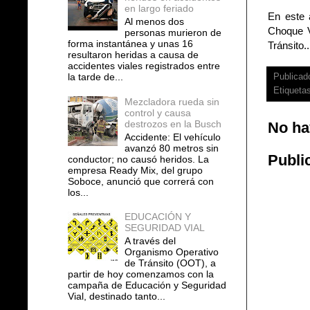
en largo feriado
En este 
Al menos dos
Choque V
personas murieron de
forma instantánea y unas 16
Tránsito..
resultaron heridas a causa de
accidentes viales registrados entre
la tarde de...
Publicad
Etiqueta
Mezcladora rueda sin
control y causa
destrozos en la Busch
No ha
Accidente: El vehículo
avanzó 80 metros sin
Publi
conductor; no causó heridos. La
empresa Ready Mix, del grupo
Soboce, anunció que correrá con
los...
EDUCACIÓN Y
SEGURIDAD VIAL
A través del
Organismo Operativo
de Tránsito (OOT), a
partir de hoy comenzamos con la
campaña de Educación y Seguridad
Vial, destinado tanto...