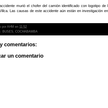
accidente murió el chofer del camión identificado con logotipo de
illca. Las causas de este accidente aún están en investigación en
o por
AHM
en
11:52
s:
BUSES
,
COCHABAMBA
y comentarios:
car un comentario