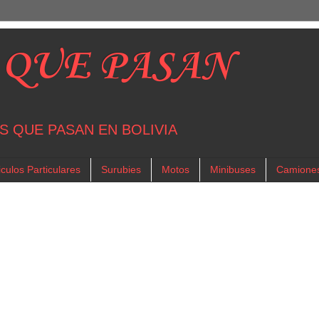
 QUE PASAN
S QUE PASAN EN BOLIVIA
culos Particulares
Surubies
Motos
Minibuses
Camione