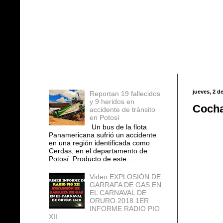
Entradas populares
jueves, 2 d
Reportan 19 fallecidos
y 9 heridos en
Cocha
accidente de tránsito
en Potosí
Un bus de la flota
Panamericana sufrió un accidente
en una región identificada como
Cerdas, en el departamento de
Potosí. Producto de este ...
Video EXPLOSIÓN DE
GARRAFA DE GAS EN
EL CARNAVAL DE
ORURO 2018 1ER
INFORME RADIO PIO
XII