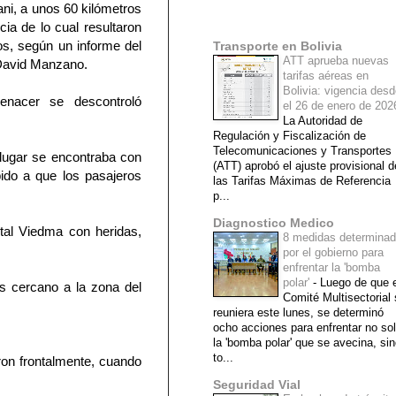
rani, a unos 60 kilómetros
Mi lista de blogs
ia de lo cual resultaron
os, según un informe del
Transporte en Bolivia
ATT aprueba nuevas
David Manzano.
tarifas aéreas en
Bolivia: vigencia des
enacer se descontroló
el 26 de enero de 20
La Autoridad de
Regulación y Fiscalización de
Telecomunicaciones y Transportes
l lugar se encontraba con
(ATT) aprobó el ajuste provisional d
ido a que los pasajeros
las Tarifas Máximas de Referencia
p...
Diagnostico Medico
ital Viedma con heridas,
8 medidas determina
por el gobierno para
enfrentar la 'bomba
polar'
-
Luego de que e
s cercano a la zona del
Comité Multisectorial
reuniera este lunes, se determinó
ocho acciones para enfrentar no so
la 'bomba polar' que se avecina, si
to...
ron frontalmente, cuando
Seguridad Vial