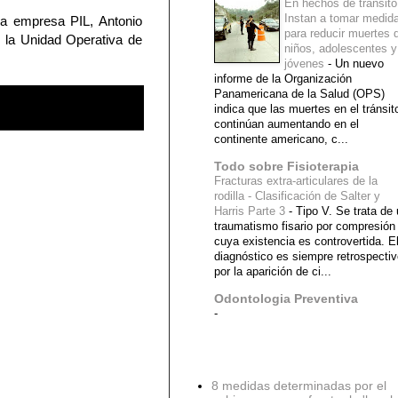
En hechos de tránsito
Instan a tomar medid
 la empresa PIL, Antonio
para reducir muertes 
 la Unidad Operativa de
niños, adolescentes y
jóvenes
-
Un nuevo
informe de la Organización
Panamericana de la Salud (OPS)
indica que las muertes en el tránsit
continúan aumentando en el
continente americano, c...
Todo sobre Fisioterapia
Fracturas extra-articulares de la
rodilla - Clasificación de Salter y
Harris Parte 3
-
Tipo V. Se trata de
traumatismo fisario por compresión
cuya existencia es controvertida. E
diagnóstico es siempre retrospecti
por la aparición de ci...
Odontologia Preventiva
-
Diagnostico Medico
8 medidas determinadas por el