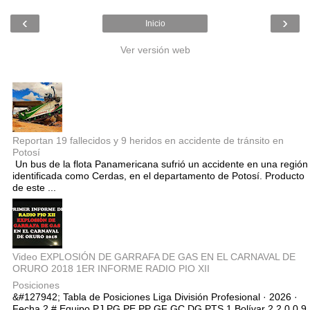
‹
›
Inicio
Ver versión web
Entradas populares
Reportan 19 fallecidos y 9 heridos en accidente de tránsito en
Potosí
Un bus de la flota Panamericana sufrió un accidente en una región
identificada como Cerdas, en el departamento de Potosí. Producto
de este ...
Video EXPLOSIÓN DE GARRAFA DE GAS EN EL CARNAVAL DE
ORURO 2018 1ER INFORME RADIO PIO XII
Posiciones
&#127942; Tabla de Posiciones Liga División Profesional · 2026 ·
Fecha 2 # Equipo PJ PG PE PP GF GC DG PTS 1 Bolívar 2 2 0 0 9