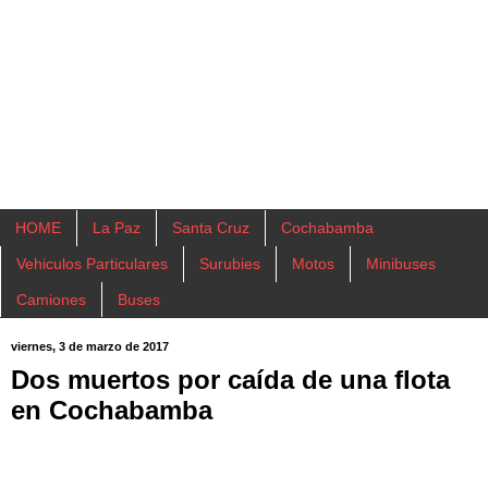
HOME
La Paz
Santa Cruz
Cochabamba
Vehiculos Particulares
Surubies
Motos
Minibuses
Camiones
Buses
viernes, 3 de marzo de 2017
Dos muertos por caída de una flota
en Cochabamba