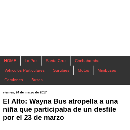
HOME
La Paz
Santa Cruz
Cochabamba
Vehiculos Particulares
Surubies
Motos
Minibuses
Camiones
Buses
viernes, 24 de marzo de 2017
El Alto: Wayna Bus atropella a una
niña que participaba de un desfile
por el 23 de marzo