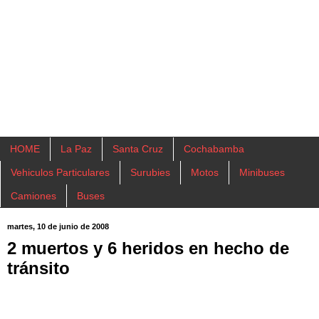
HOME
La Paz
Santa Cruz
Cochabamba
Vehiculos Particulares
Surubies
Motos
Minibuses
Camiones
Buses
martes, 10 de junio de 2008
2 muertos y 6 heridos en hecho de
tránsito