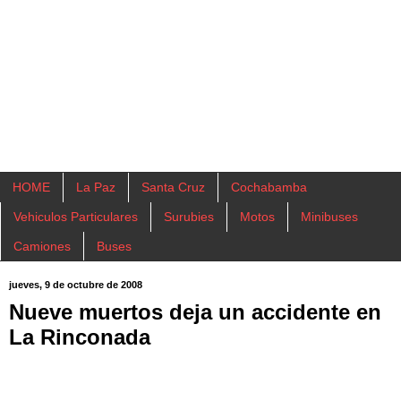
HOME
La Paz
Santa Cruz
Cochabamba
Vehiculos Particulares
Surubies
Motos
Minibuses
Camiones
Buses
jueves, 9 de octubre de 2008
Nueve muertos deja un accidente en
La Rinconada