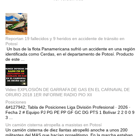
Entradas populares
Reportan 19 fallecidos y 9 heridos en accidente de tránsito en
Potosí
Un bus de la flota Panamericana sufrió un accidente en una región
identificada como Cerdas, en el departamento de Potosí. Producto
de este ...
Video EXPLOSIÓN DE GARRAFA DE GAS EN EL CARNAVAL DE
ORURO 2018 1ER INFORME RADIO PIO XII
Posiciones
&#127942; Tabla de Posiciones Liga División Profesional · 2026 ·
Fecha 2 # Equipo PJ PG PE PP GF GC DG PTS 1 Bolívar 2 2 0 0 9
3 ...
Un camión cisterna atropella a masistas en Potosí
Un camión cisterna de diez llantas atropelló anoche a unos 200
militantes del MAS que hacían proselitismo. En la marcha estaban