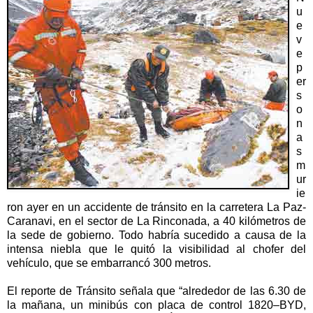
u
e
v
e
p
er
s
o
n
a
s
m
ur
ie
ron ayer en un accidente de tránsito en la carretera La Paz-
Caranavi, en el sector de La Rinconada, a 40 kilómetros de
la sede de gobierno. Todo habría sucedido a causa de la
intensa niebla que le quitó la visibilidad al chofer del
vehículo, que se embarrancó 300 metros.
El reporte de Tránsito señala que “alrededor de las 6.30 de
la mañana, un minibús con placa de control 1820–BYD,