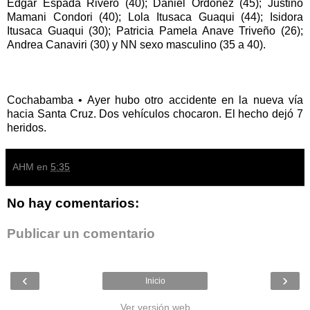
Édgar Espada Rivero (40); Daniel Ordóñez (45); Justino
Mamani Condori (40); Lola Itusaca Guaqui (44); Isidora
Itusaca Guaqui (30); Patricia Pamela Anave Triveño (26);
Andrea Canaviri (30) y NN sexo masculino (35 a 40).
Cochabamba • Ayer hubo otro accidente en la nueva vía
hacia Santa Cruz. Dos vehículos chocaron. El hecho dejó 7
heridos.
AHM
en
5:35
No hay comentarios:
Publicar un comentario
‹
›
Inicio
Ver versión web