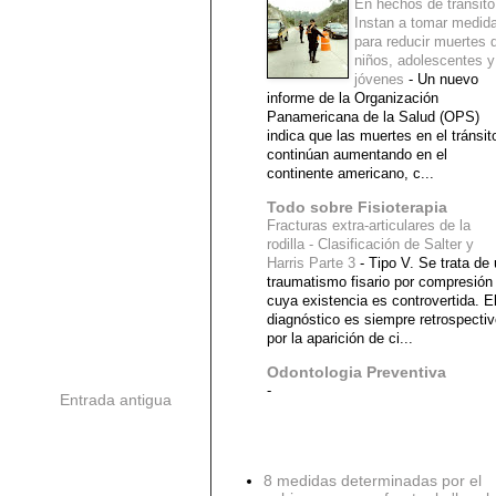
En hechos de tránsito
Instan a tomar medid
para reducir muertes 
niños, adolescentes y
jóvenes
-
Un nuevo
informe de la Organización
Panamericana de la Salud (OPS)
indica que las muertes en el tránsit
continúan aumentando en el
continente americano, c...
Todo sobre Fisioterapia
Fracturas extra-articulares de la
rodilla - Clasificación de Salter y
Harris Parte 3
-
Tipo V. Se trata de
traumatismo fisario por compresión
cuya existencia es controvertida. E
diagnóstico es siempre retrospecti
por la aparición de ci...
Odontologia Preventiva
-
Entrada antigua
Diagnostico Medico
8 medidas determinadas por el