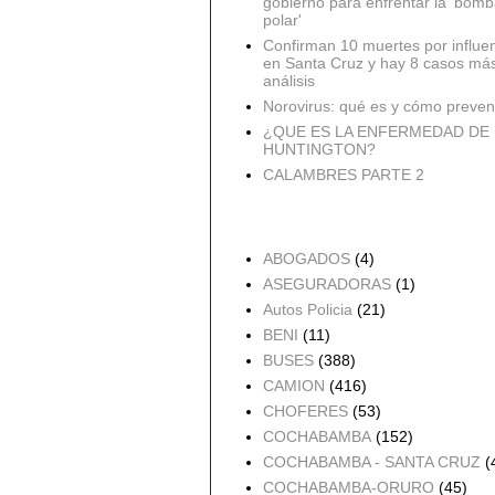
gobierno para enfrentar la 'bomb
polar'
Confirman 10 muertes por influe
en Santa Cruz y hay 8 casos má
análisis
Norovirus: qué es y cómo preveni
¿QUE ES LA ENFERMEDAD DE
HUNTINGTON?
CALAMBRES PARTE 2
Accidentes por Orden
ABOGADOS
(4)
ASEGURADORAS
(1)
Autos Policia
(21)
BENI
(11)
BUSES
(388)
CAMION
(416)
CHOFERES
(53)
COCHABAMBA
(152)
COCHABAMBA - SANTA CRUZ
(
COCHABAMBA-ORURO
(45)