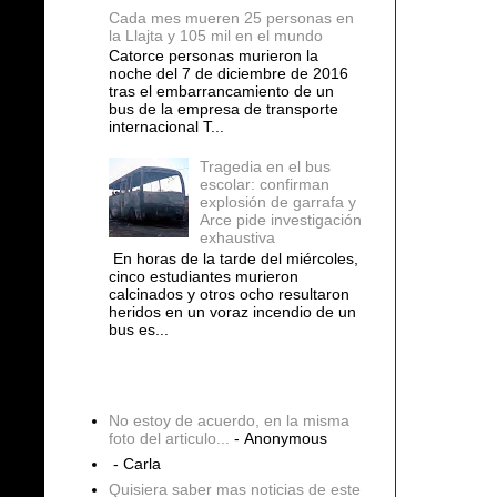
Cada mes mueren 25 personas en
la Llajta y 105 mil en el mundo
Catorce personas murieron la
noche del 7 de diciembre de 2016
tras el embarrancamiento de un
bus de la empresa de transporte
internacional T...
Tragedia en el bus
escolar: confirman
explosión de garrafa y
Arce pide investigación
exhaustiva
En horas de la tarde del miércoles,
cinco estudiantes murieron
calcinados y otros ocho resultaron
heridos en un voraz incendio de un
bus es...
COMENTARIOS
No estoy de acuerdo, en la misma
foto del articulo...
- Anonymous
- Carla
Quisiera saber mas noticias de este