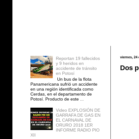
Entradas populares
viernes, 24
Reportan 19 fallecidos
y 9 heridos en
Dos p
accidente de tránsito
en Potosí
Un bus de la flota
Panamericana sufrió un accidente
en una región identificada como
Cerdas, en el departamento de
Potosí. Producto de este ...
Video EXPLOSIÓN DE
GARRAFA DE GAS EN
EL CARNAVAL DE
ORURO 2018 1ER
INFORME RADIO PIO
XII