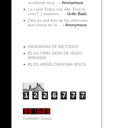
accidente no p...
- Anonymous
La Loro! Todos con ella. Eras tú
Loro? :( estamos ...
- Grillo Bailó
Esta es una foto de los vehículos
que choco en la ...
- Anonymous
blogs
INGENIERIA DE METODOS
BLOG FRIKI GEEK DE HUGO
MIRANDA
BLOG ANGELCAIDO666 MSCD
Vistas de página en total
1
2
2
6
7
7
7
Contador Gratis