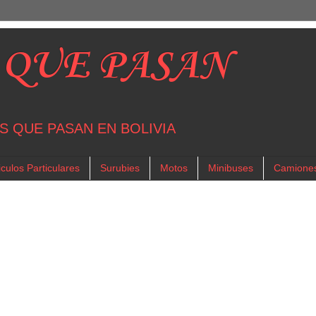
 QUE PASAN
S QUE PASAN EN BOLIVIA
culos Particulares
Surubies
Motos
Minibuses
Camione