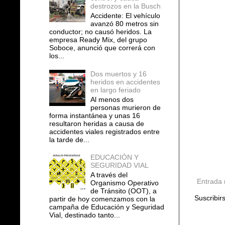
destrozos en la Busch
Accidente: El vehículo
avanzó 80 metros sin
conductor; no causó heridos. La
empresa Ready Mix, del grupo
Soboce, anunció que correrá con
los...
Dos muertos y 16
heridos en accidentes
en largo feriado
Al menos dos
personas murieron de
forma instantánea y unas 16
resultaron heridas a causa de
accidentes viales registrados entre
la tarde de...
EDUCACIÓN Y
SEGURIDAD VIAL
A través del
Entrada 
Organismo Operativo
de Tránsito (OOT), a
Suscribir
partir de hoy comenzamos con la
campaña de Educación y Seguridad
Vial, destinado tanto...