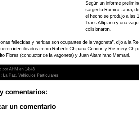
Según un informe prelimin
sargento Ramiro Laura, de
el hecho se produjo a las 
Trans Altiplano y una vago
colisionaron.
onas fallecidas y heridas son ocupantes de la vagoneta”, dijo a la Red
fueron identificados como Roberto Chipana Condori y Rosmery Chip
to Flores (conductor de la vagoneta) y Juan Altamirano Mamani.
o por
AHM
en
14:48
s:
La Paz
,
Vehiculos Particulares
y comentarios:
car un comentario