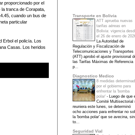
ar proporcionado por el
Mi lista de blogs
 la tranca de Corapata,
14.45, cuando un bus de
Transporte en Bolivia
ATT aprueba nuevas
neta particular
tarifas aéreas en
Bolivia: vigencia des
el 26 de enero de 20
 Erbol el policía. Los
La Autoridad de
Regulación y Fiscalización de
ana Casas. Los heridos
Telecomunicaciones y Transportes
(ATT) aprobó el ajuste provisional d
las Tarifas Máximas de Referencia
p...
Diagnostico Medico
8 medidas determina
por el gobierno para
enfrentar la 'bomba
polar'
-
Luego de que e
Comité Multisectorial
reuniera este lunes, se determinó
ocho acciones para enfrentar no so
la 'bomba polar' que se avecina, si
to...
Seguridad Vial