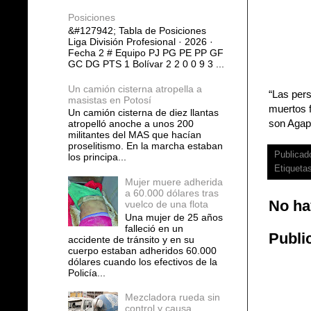
Posiciones
&#127942; Tabla de Posiciones
Liga División Profesional · 2026 ·
Fecha 2 # Equipo PJ PG PE PP GF
GC DG PTS 1 Bolívar 2 2 0 0 9 3 ...
Un camión cisterna atropella a
“Las pers
masistas en Potosí
muertos 
Un camión cisterna de diez llantas
son Agapi
atropelló anoche a unos 200
militantes del MAS que hacían
proselitismo. En la marcha estaban
Publicad
los principa...
Etiqueta
Mujer muere adherida
a 60.000 dólares tras
No ha
vuelco de una flota
Una mujer de 25 años
falleció en un
Publi
accidente de tránsito y en su
cuerpo estaban adheridos 60.000
dólares cuando los efectivos de la
Policía...
Mezcladora rueda sin
control y causa