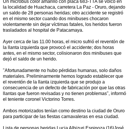
Un microbús color amarillo con placa 683-TTA se volcó en
la localidad de Huachaca, carretera La Paz - Oruro, dejando
un saldo de 28 personas heridas; otro accidente se registró
en el mismo sector cuando dos minibuses chocaron
violentamente sin dejar víctimas fatales, los heridos fueron
trasladados al hospital de Patacamaya.
Ayer cerca de las 11.00 horas, el micro sufrió el reventón de
la llanta izquierda que provocó el accidente; dos horas
antes, en el mismo sector, colisionaron dos minibuses que
dejó el saldo de un herido.
"Afortunadamente no hubo pérdidas humanas, solo daños
materiales. Preliminarmente hemos logrado establecer que
el reventón de la llanta izquierda que se produjo a
consecuencia de un defecto de fabricación por que las otras
llantas que fueron revisadas y no tienen problemas", informó
el teniente coronel Victorino Torres.
Ambos motorizados tenían como destino la ciudad de Oruro
para participar de las fiestas carnavaleras en esa ciudad.
Lista de personas heridas Lucia Albizuri Espinoza (16)José