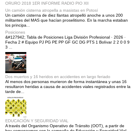
ORURO 2018 1ER INFORME RADIO PIO XII
Un camión cisterna atropella a masistas en Potosí
Un camión cisterna de diez llantas atropelló anoche a unos 200
militantes del MAS que hacían proselitismo. En la marcha estaban
los principa...
Posiciones
&#127942; Tabla de Posiciones Liga División Profesional · 2026 ·
Fecha 2 # Equipo PJ PG PE PP GF GC DG PTS 1 Bolívar 2 2 0 0 9
3 ...
Dos muertos y 16 heridos en accidentes en largo feriado
Al menos dos personas murieron de forma instantánea y unas 16
resultaron heridas a causa de accidentes viales registrados entre la
tarde de...
EDUCACIÓN Y SEGURIDAD VIAL
A través del Organismo Operativo de Tránsito (OOT), a partir de
hoy comenzamos con la campaña de Educación y Seguridad Vial,