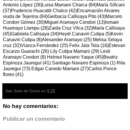
Antonio López (26)Luisa Mamani Charca (84)María Sillcani
(37)Prudencio Huacatiti Chalco (42)Encarnación Alvares
viuda de Tejerina (84)Gerbacia Callisaya Pito (43)Marcelo
Condori Gómez (30)Miguel Aramayo Condori (13)Ismael
Huamayo Llampu (28)Zaida Cruz Vilca (32)María Callisaya
(45)Gabriela Callisaya (34)Heydi Canaviri Cutipa (5)Kevin
Canaviri Cutipa (8)Alexander Aramayo (25) Melisa Selaya
cruz (32)Vianca Fernández (25) Felix Jala Tola (16)Estevan
Escarzo Guarachi (26) Lily Cutipa Mamani (29) Lesli
Aramayo Condori (8) Helmut Navarro Yaque (45)Beatriz
Espinoza Jauregui (41) Santiago Navarro Espinoza (1) Rita
Jauregui (73) Edgar Canedo Mamani (27)Carlos Ponce
flores (41)
San Jose de Oruro
en
9:25
No hay comentarios:
Publicar un comentario