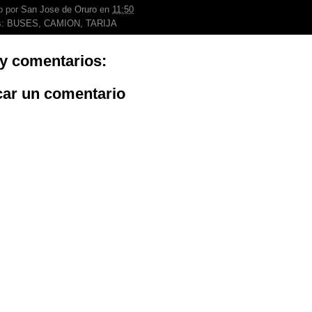
o por
San Jose de Oruro
en
11:50
s:
BUSES
,
CAMION
,
TARIJA
y comentarios:
car un comentario