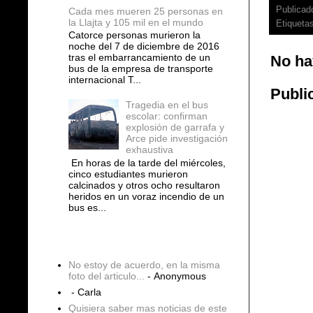
Publicad
Cada mes mueren 25 personas en
la Llajta y 105 mil en el mundo
Etiqueta
Catorce personas murieron la
noche del 7 de diciembre de 2016
tras el embarrancamiento de un
No ha
bus de la empresa de transporte
internacional T...
Publi
Tragedia en el bus
escolar: confirman
explosión de garrafa y
Arce pide investigación
exhaustiva
En horas de la tarde del miércoles,
cinco estudiantes murieron
calcinados y otros ocho resultaron
heridos en un voraz incendio de un
bus es...
COMENTARIOS
No estoy de acuerdo, en la misma
foto del articulo...
- Anonymous
- Carla
Quisiera saber mas noticias de este