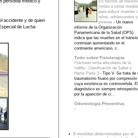
el personal médico y
En hechos de tránsito
Instan a tomar medid
para reducir muertes 
niños, adolescentes y
l accidente y de quien
jóvenes
-
Un nuevo
Especial de Lucha
informe de la Organización
Panamericana de la Salud (OPS)
indica que las muertes en el tránsit
continúan aumentando en el
continente americano, c...
Todo sobre Fisioterapia
Fracturas extra-articulares de la
rodilla - Clasificación de Salter y
Harris Parte 3
-
Tipo V. Se trata de
traumatismo fisario por compresión
cuya existencia es controvertida. E
diagnóstico es siempre retrospecti
por la aparición de ci...
Odontologia Preventiva
-
Diagnostico Medico
8 medidas determinadas por el