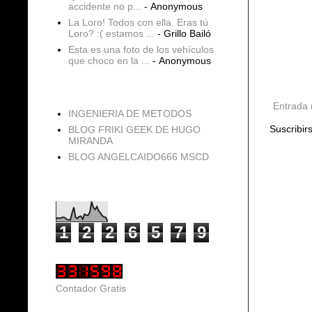
accidente no p...
- Anonymous
La Loro! Todos con ella. Eras tú
Loro? :( estamos ...
- Grillo Bailó
Esta es una foto de los vehículos
que choco en la ...
- Anonymous
blogs
Entrada 
INGENIERIA DE METODOS
Suscribir
BLOG FRIKI GEEK DE HUGO
MIRANDA
BLOG ANGELCAIDO666 MSCD
Vistas de página en total
1
2
2
6
5
7
9
Contador Gratis