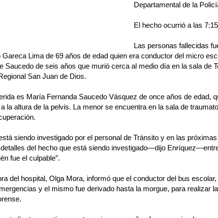
Departamental de la Policí
El hecho ocurrió a las 7:1
Las personas fallecidas fu
o Gareca Lima de 69 años de edad quien era conductor del micro esc
 Saucedo de seis años que murió cerca al medio día en la sala de Te
 Regional San Juan de Dios.
herida es María Fernanda Saucedo Vásquez de once años de edad, qu
a la altura de la pelvis. La menor se encuentra en la sala de trauma
cuperación.
está siendo investigado por el personal de Tránsito y en las próxima
detalles del hecho que está siendo investigado—dijo Enríquez—entr
ién fue el culpable”.
ora del hospital, Olga Mora, informó que el conductor del bus escolar, 
mergencias y el mismo fue derivado hasta la morgue, para realizar la 
orense.