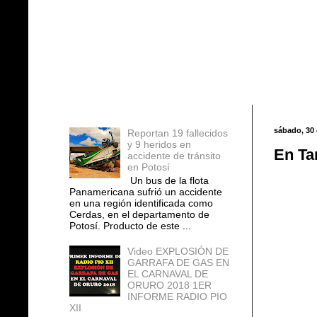
Entradas populares
sábado, 30 
Reportan 19 fallecidos
y 9 heridos en
En Ta
accidente de tránsito
en Potosí
Un bus de la flota
Panamericana sufrió un accidente
en una región identificada como
Cerdas, en el departamento de
Potosí. Producto de este ...
Video EXPLOSIÓN DE
GARRAFA DE GAS EN
EL CARNAVAL DE
ORURO 2018 1ER
INFORME RADIO PIO
XII