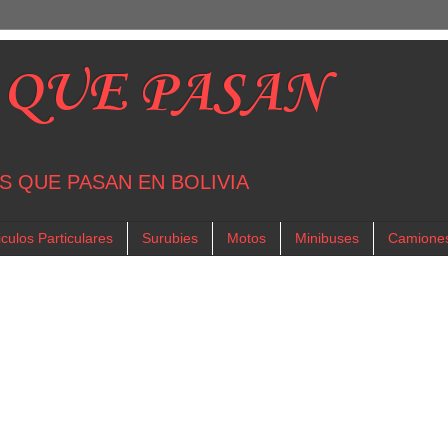
 QUE PASAN
S QUE PASAN EN BOLIVIA
culos Particulares
Surubies
Motos
Minibuses
Camione