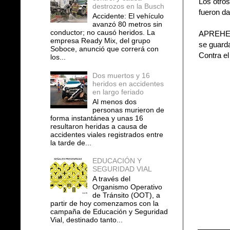
Los otros
destrozos en la Busch
fueron da
Accidente: El vehículo
avanzó 80 metros sin
conductor; no causó heridos. La
APREHEND
empresa Ready Mix, del grupo
se guard
Soboce, anunció que correrá con
Contra e
los...
Dos muertos y 16
heridos en accidentes
en largo feriado
Al menos dos
personas murieron de
forma instantánea y unas 16
resultaron heridas a causa de
accidentes viales registrados entre
la tarde de...
EDUCACIÓN Y
SEGURIDAD VIAL
A través del
Organismo Operativo
de Tránsito (OOT), a
partir de hoy comenzamos con la
campaña de Educación y Seguridad
Vial, destinado tanto...