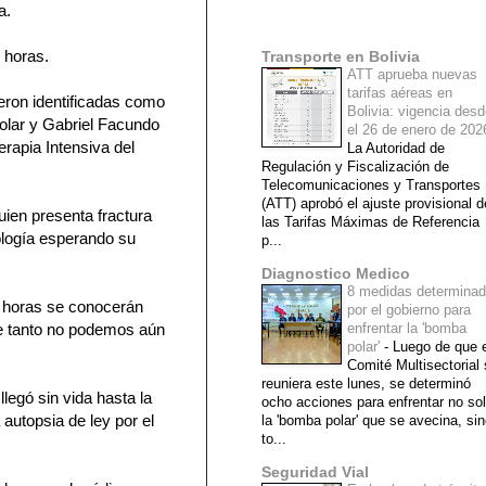
a.
Mi lista de blogs
5 horas.
Transporte en Bolivia
ATT aprueba nuevas
tarifas aéreas en
eron identificadas como
Bolivia: vigencia des
olar y Gabriel Facundo
el 26 de enero de 20
rapia Intensiva del
La Autoridad de
Regulación y Fiscalización de
Telecomunicaciones y Transportes
(ATT) aprobó el ajuste provisional d
ien presenta fractura
las Tarifas Máximas de Referencia
tología esperando su
p...
Diagnostico Medico
8 medidas determina
s horas se conocerán
por el gobierno para
e tanto no podemos aún
enfrentar la 'bomba
polar'
-
Luego de que e
Comité Multisectorial
reuniera este lunes, se determinó
llegó sin vida hasta la
ocho acciones para enfrentar no so
autopsia de ley por el
la 'bomba polar' que se avecina, si
to...
Seguridad Vial