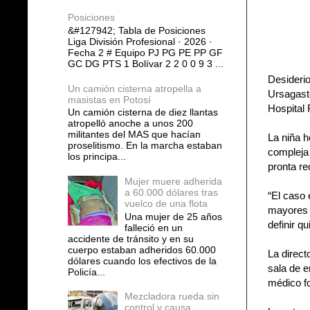
Posiciones
&#127942; Tabla de Posiciones
Liga División Profesional · 2026 ·
Fecha 2 # Equipo PJ PG PE PP GF
GC DG PTS 1 Bolívar 2 2 0 0 9 3 ...
Desideri
Un camión cisterna atropella a
Ursagaste
masistas en Potosí
Hospital
Un camión cisterna de diez llantas
atropelló anoche a unos 200
militantes del MAS que hacían
La niña 
proselitismo. En la marcha estaban
compleja 
los principa...
pronta re
Mujer muere adherida
a 60.000 dólares tras
“El caso 
vuelco de una flota
mayores 
Una mujer de 25 años
definir qu
falleció en un
accidente de tránsito y en su
cuerpo estaban adheridos 60.000
La direct
dólares cuando los efectivos de la
sala de e
Policía...
médico f
Mezcladora rueda sin
control y causa