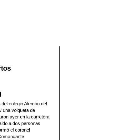
En Facebook
rtos
 del colegio Alemán del
 y una volqueta de
naron ayer en la carretera
aldo a dos personas
formó el coronel
 Comandante