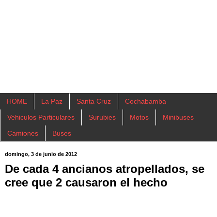
HOME
La Paz
Santa Cruz
Cochabamba
Vehiculos Particulares
Surubies
Motos
Minibuses
Camiones
Buses
domingo, 3 de junio de 2012
De cada 4 ancianos atropellados, se
cree que 2 causaron el hecho