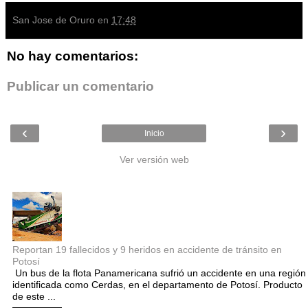
San Jose de Oruro
en
17:48
No hay comentarios:
Publicar un comentario
‹
›
Inicio
Ver versión web
Entradas populares
Reportan 19 fallecidos y 9 heridos en accidente de tránsito en
Potosí
Un bus de la flota Panamericana sufrió un accidente en una región
identificada como Cerdas, en el departamento de Potosí. Producto
de este ...