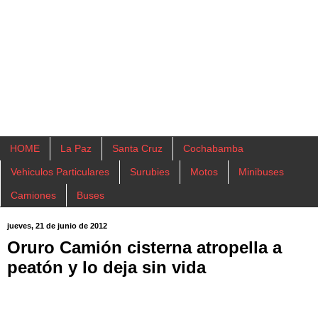
HOME
La Paz
Santa Cruz
Cochabamba
Vehiculos Particulares
Surubies
Motos
Minibuses
Camiones
Buses
jueves, 21 de junio de 2012
Oruro Camión cisterna atropella a
peatón y lo deja sin vida