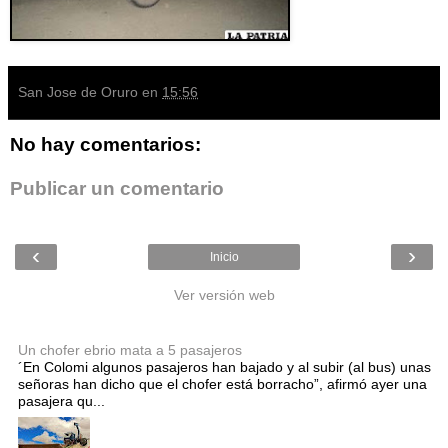
San Jose de Oruro
en
15:56
No hay comentarios:
Publicar un comentario
‹
›
Inicio
Ver versión web
Entradas populares
Un chofer ebrio mata a 5 pasajeros
´En Colomi algunos pasajeros han bajado y al subir (al bus) unas
señoras han dicho que el chofer está borracho”, afirmó ayer una
pasajera qu...