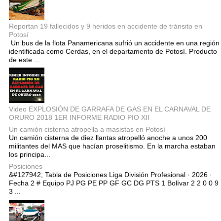
Reportan 19 fallecidos y 9 heridos en accidente de tránsito en
Potosí
Un bus de la flota Panamericana sufrió un accidente en una región
identificada como Cerdas, en el departamento de Potosí. Producto
de este ...
Video EXPLOSIÓN DE GARRAFA DE GAS EN EL CARNAVAL DE
ORURO 2018 1ER INFORME RADIO PIO XII
Un camión cisterna atropella a masistas en Potosí
Un camión cisterna de diez llantas atropelló anoche a unos 200
militantes del MAS que hacían proselitismo. En la marcha estaban
los principa...
Posiciones
&#127942; Tabla de Posiciones Liga División Profesional · 2026 ·
Fecha 2 # Equipo PJ PG PE PP GF GC DG PTS 1 Bolívar 2 2 0 0 9
3 ...