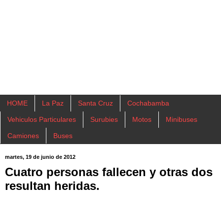
HOME
La Paz
Santa Cruz
Cochabamba
Vehiculos Particulares
Surubies
Motos
Minibuses
Camiones
Buses
martes, 19 de junio de 2012
Cuatro personas fallecen y otras dos
resultan heridas.