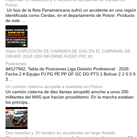
Potosí
Un bus de la flota Panamericana sufrió un accidente en una región
identificada como Cerdas, en el departamento de Potosí. Producto
de este ...
Video EXPLOSIÓN DE GARRAFA DE GAS EN EL CARNAVAL DE
ORURO 2018 1ER INFORME RADIO PIO XII
Posiciones
&#127942; Tabla de Posiciones Liga División Profesional · 2026 ·
Fecha 2 # Equipo PJ PG PE PP GF GC DG PTS 1 Bolívar 2 2 0 0 9
3 ...
Un camión cisterna atropella a masistas en Potosí
Un camión cisterna de diez llantas atropelló anoche a unos 200
militantes del MAS que hacían proselitismo. En la marcha estaban
los principa...
Dos muertos y 16 heridos en accidentes en largo feriado