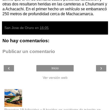
otras dos resultaron heridas en las carreteras a Chulumani y
a Achacachi. En el primer hecho un vehículo se embarrancó
250 metros de profundidad cerca de Machacamarca.
San Jose de Oruro
en
16:05
No hay comentarios:
Publicar un comentario
‹
›
Inicio
Ver versión web
Entradas populares
Reportan 19 fallecidos y 9 heridos en accidente de tránsito en