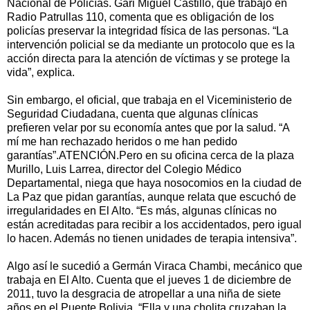
Nacional de Policías. Gari Miguel Castillo, que trabajó en
Radio Patrullas 110, comenta que es obligación de los
policías preservar la integridad física de las personas. “La
intervención policial se da mediante un protocolo que es la
acción directa para la atención de víctimas y se protege la
vida”, explica.
Sin embargo, el oficial, que trabaja en el Viceministerio de
Seguridad Ciudadana, cuenta que algunas clínicas
prefieren velar por su economía antes que por la salud. “A
mí me han rechazado heridos o me han pedido
garantías”.ATENCIÓN.Pero en su oficina cerca de la plaza
Murillo, Luis Larrea, director del Colegio Médico
Departamental, niega que haya nosocomios en la ciudad de
La Paz que pidan garantías, aunque relata que escuchó de
irregularidades en El Alto. “Es más, algunas clínicas no
están acreditadas para recibir a los accidentados, pero igual
lo hacen. Además no tienen unidades de terapia intensiva”.
Algo así le sucedió a Germán Viraca Chambi, mecánico que
trabaja en El Alto. Cuenta que el jueves 1 de diciembre de
2011, tuvo la desgracia de atropellar a una niña de siete
años en el Puente Bolivia. “Ella y una cholita cruzaban la