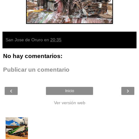
San Jose de Oruro
en
20:35
No hay comentarios:
Publicar un comentario
‹
›
Inicio
Ver versión web
Entradas populares