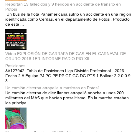
Reportan 19 fallecidos y 9 heridos en accidente de tránsito en
Potosí
Un bus de la flota Panamericana sufrió un accidente en una región
identificada como Cerdas, en el departamento de Potosí. Producto
de este ...
Video EXPLOSIÓN DE GARRAFA DE GAS EN EL CARNAVAL DE
ORURO 2018 1ER INFORME RADIO PIO XII
Posiciones
&#127942; Tabla de Posiciones Liga División Profesional · 2026 ·
Fecha 2 # Equipo PJ PG PE PP GF GC DG PTS 1 Bolívar 2 2 0 0 9
3 ...
Un camión cisterna atropella a masistas en Potosí
Un camión cisterna de diez llantas atropelló anoche a unos 200
militantes del MAS que hacían proselitismo. En la marcha estaban
los principa...