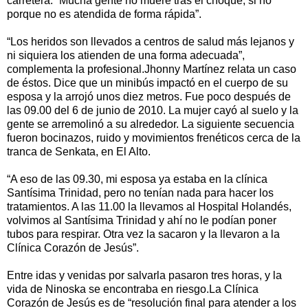
carretera. “Mucha gente no muere tras el choque; si no
porque no es atendida de forma rápida”.
“Los heridos son llevados a centros de salud más lejanos y
ni siquiera los atienden de una forma adecuada”,
complementa la profesional.Jhonny Martínez relata un caso
de éstos. Dice que un minibús impactó en el cuerpo de su
esposa y la arrojó unos diez metros. Fue poco después de
las 09.00 del 6 de junio de 2010. La mujer cayó al suelo y la
gente se arremolinó a su alrededor. La siguiente secuencia
fueron bocinazos, ruido y movimientos frenéticos cerca de la
tranca de Senkata, en El Alto.
“A eso de las 09.30, mi esposa ya estaba en la clínica
Santísima Trinidad, pero no tenían nada para hacer los
tratamientos. A las 11.00 la llevamos al Hospital Holandés,
volvimos al Santísima Trinidad y ahí no le podían poner
tubos para respirar. Otra vez la sacaron y la llevaron a la
Clínica Corazón de Jesús”.
Entre idas y venidas por salvarla pasaron tres horas, y la
vida de Ninoska se encontraba en riesgo.La Clínica
Corazón de Jesús es de “resolución final para atender a los