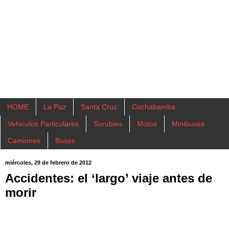
HOME
La Paz
Santa Cruz
Cochabamba
Vehiculos Particulares
Surubies
Motos
Minibuses
Camiones
Buses
miércoles, 29 de febrero de 2012
Accidentes: el ‘largo’ viaje antes de
morir