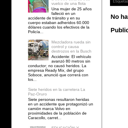
Etiqueta
vuelco de una flota
Una mujer de 25 años
falleció en un
No ha
accidente de tránsito y en su
cuerpo estaban adheridos 60.000
dólares cuando los efectivos de la
Publi
Policía...
Mezcladora rueda sin
control y causa
destrozos en la Busch
Accidente: El vehículo
avanzó 80 metros sin
conductor; no causó heridos. La
empresa Ready Mix, del grupo
Soboce, anunció que correrá con
los...
Siete heridos en la carretera La
Paz-Oruro
Siete personas resultaron heridas
en un accidente que protagonizó un
camión marca Volvo en
proximidades de la población de
Caracollo, carret...
EDUCACIÓN Y