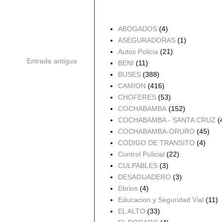
Accidentes por Orden
ABOGADOS
(4)
ASEGURADORAS
(1)
Autos Policia
(21)
Entrada antigua
BENI
(11)
BUSES
(388)
CAMION
(416)
CHOFERES
(53)
COCHABAMBA
(152)
COCHABAMBA - SANTA CRUZ
(
COCHABAMBA-ORURO
(45)
CODIGO DE TRANSITO
(4)
Control Policial
(22)
CULPABLES
(3)
DESAGUADERO
(3)
Ebrios
(4)
Educacion y Seguridad Vial
(11)
EL ALTO
(33)