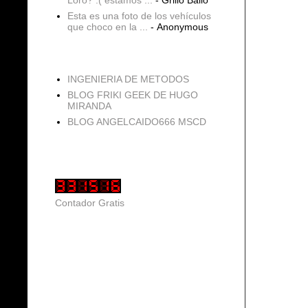
Esta es una foto de los vehículos
que choco en la ...
- Anonymous
blogs
INGENIERIA DE METODOS
BLOG FRIKI GEEK DE HUGO
MIRANDA
BLOG ANGELCAIDO666 MSCD
Vistas de página en total
Contador Gratis