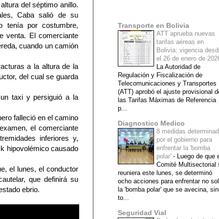
altura del séptimo anillo.
Mi lista de blogs
ales, Caba salió de su
o tenía por costumbre,
Transporte en Bolivia
ATT aprueba nuevas
e venta. El comerciante
tarifas aéreas en
vereda, cuando un camión
Bolivia: vigencia des
el 26 de enero de 20
cturas a la altura de la
La Autoridad de
Regulación y Fiscalización de
ductor, del cual se guarda
Telecomunicaciones y Transportes
(ATT) aprobó el ajuste provisional d
n taxi y persiguió a la
las Tarifas Máximas de Referencia
p...
ero falleció en el camino
Diagnostico Medico
l examen, el comerciante
8 medidas determina
tremidades inferiores y,
por el gobierno para
ck hipovolémico causado
enfrentar la 'bomba
polar'
-
Luego de que e
Comité Multisectorial
ue, el lunes, el conductor
reuniera este lunes, se determinó
autelar, que definirá su
ocho acciones para enfrentar no so
estado ebrio.
la 'bomba polar' que se avecina, si
to...
Seguridad Vial