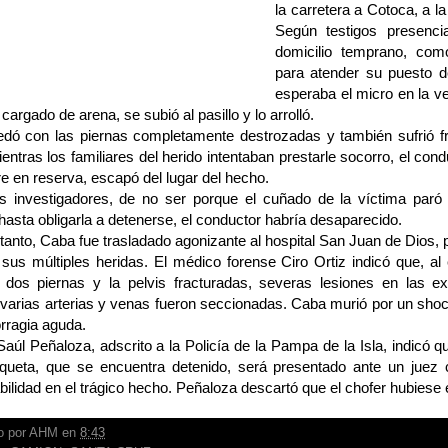
la carretera a Cotoca, a la 
Según testigos presenci
domicilio temprano, com
para atender su puesto d
esperaba el micro en la 
 cargado de arena, se subió al pasillo y lo arrolló.
dó con las piernas completamente destrozadas y también sufrió fra
ientras los familiares del herido intentaban prestarle socorro, el con
 en reserva, escapó del lugar del hecho.
s investigadores, de no ser porque el cuñado de la víctima paró u
hasta obligarla a detenerse, el conductor habría desaparecido.
tanto, Caba fue trasladado agonizante al hospital San Juan de Dios, p
 sus múltiples heridas. El médico forense Ciro Ortiz indicó que, a
s dos piernas y la pelvis fracturadas, severas lesiones en las ex
varias arterias y venas fueron seccionadas. Caba murió por un sho
rragia aguda.
 Saúl Peñaloza, adscrito a la Policía de la Pampa de la Isla, indicó q
lqueta, que se encuentra detenido, será presentado ante un juez c
ilidad en el trágico hecho. Peñaloza descartó que el chofer hubiese 
o por
AHM
en
8:43