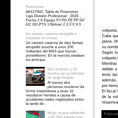
Posiciones
&#127942; Tabla de Posiciones
Liga División Profesional · 2026 ·
Fecha 2 # Equipo PJ PG PE PP GF
GC DG PTS 1 Bolívar 2 2 0 0 9 3 ...
volqueta,
Un camión cisterna atropella a
Caba que
masistas en Potosí
pelvis. M
Un camión cisterna de diez llantas
su nombre
atropelló anoche a unos 200
militantes del MAS que hacían
Según lo
proselitismo. En la marcha estaban
volqueta 
los principa...
Mientras 
debido a
Dos muertos y 16
heridos en accidentes
tenía la
en largo feriado
además, 
Al menos dos
por hemo
personas murieron de
forma instantánea y unas 16
El fiscal
resultaron heridas a causa de
de la vo
accidentes viales registrados entre
responsab
la tarde de...
Mujer muere adherida
Publicad
a 60.000 dólares tras