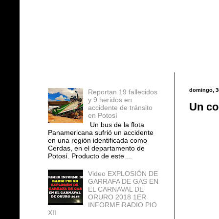
Entradas populares
domingo, 3
Reportan 19 fallecidos
y 9 heridos en
Un co
accidente de tránsito
en Potosí
Un bus de la flota
Panamericana sufrió un accidente
en una región identificada como
Cerdas, en el departamento de
Potosí. Producto de este ...
Video EXPLOSIÓN DE
GARRAFA DE GAS EN
EL CARNAVAL DE
ORURO 2018 1ER
INFORME RADIO PIO
XII