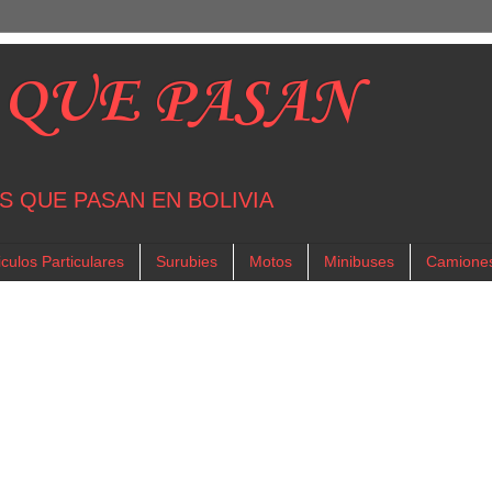
 QUE PASAN
S QUE PASAN EN BOLIVIA
culos Particulares
Surubies
Motos
Minibuses
Camione