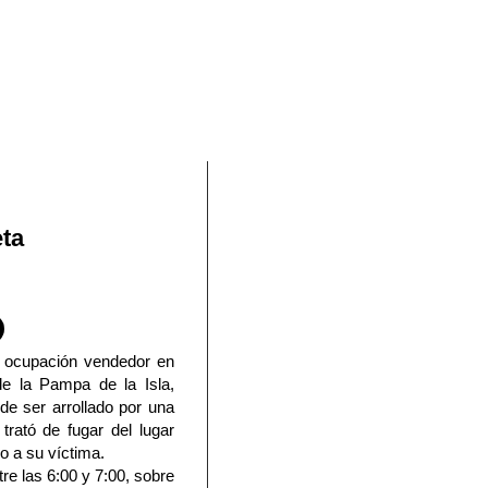
En Facebook
eta
 ocupación vendedor en
e la Pampa de la Isla,
 de ser arrollado por una
trató de fugar del lugar
io a su víctima.
re las 6:00 y 7:00, sobre