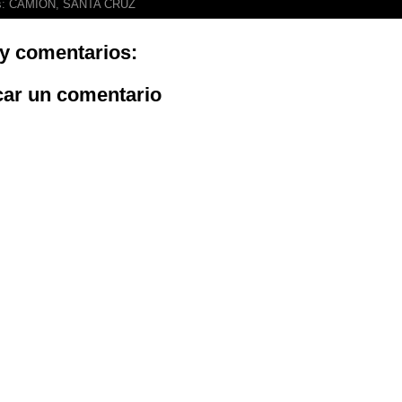
s:
CAMION
,
SANTA CRUZ
y comentarios:
car un comentario