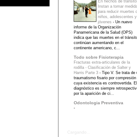
En hechos de tránsito
Instan a tomar medid
para reducir muertes 
niños, adolescentes y
jóvenes
-
Un nuevo
informe de la Organización
Panamericana de la Salud (OPS)
indica que las muertes en el tránsit
continúan aumentando en el
continente americano, c...
Todo sobre Fisioterapia
Fracturas extra-articulares de la
rodilla - Clasificación de Salter y
Harris Parte 3
-
Tipo V. Se trata de
traumatismo fisario por compresión
cuya existencia es controvertida. E
diagnóstico es siempre retrospecti
por la aparición de ci...
Odontologia Preventiva
-
Diagnostico Medico
Cargando...