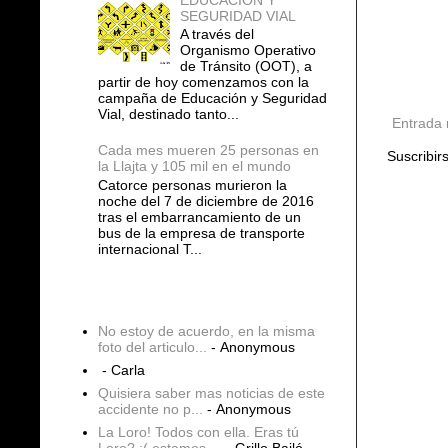
SEGURIDAD VIAL
A través del
Organismo Operativo
de Tránsito (OOT), a
partir de hoy comenzamos con la
campaña de Educación y Seguridad
Vial, destinado tanto...
Entrada 
Cada mes mueren 25 personas en
Suscribir
la Llajta y 105 mil en el mundo
Catorce personas murieron la
noche del 7 de diciembre de 2016
tras el embarrancamiento de un
bus de la empresa de transporte
internacional T...
COMENTARIOS
No estoy de acuerdo, en la misma
foto del articulo...
- Anonymous
- Carla
Quisiera saber mas noticias de este
accidente no p...
- Anonymous
La Loro! Todos con ella. Eras tú
Loro? :( estamos ...
- Grillo Bailó