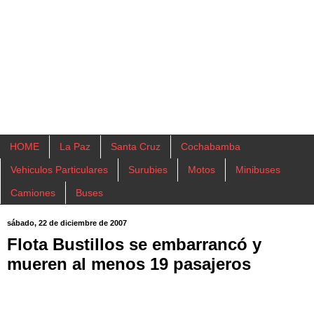
HOME
La Paz
Santa Cruz
Cochabamba
Vehiculos Particulares
Surubies
Motos
Minibuses
Camiones
Buses
sábado, 22 de diciembre de 2007
Flota Bustillos se embarrancó y
mueren al menos 19 pasajeros