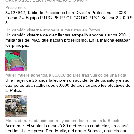
ORURO 2018 1ER INFORME RADIO PIO XII
Posiciones
&#127942; Tabla de Posiciones Liga División Profesional · 2026 ·
Fecha 2 # Equipo PJ PG PE PP GF GC DG PTS 1 Bolívar 2 2 0 0 9
3 ...
Un camión cisterna atropella a masistas en Potosí
Un camión cisterna de diez llantas atropelló anoche a unos 200
militantes del MAS que hacían proselitismo. En la marcha estaban
los principa...
Mujer muere adherida a 60.000 dólares tras vuelco de una flota
Una mujer de 25 años falleció en un accidente de tránsito y en su
cuerpo estaban adheridos 60.000 dólares cuando los efectivos de
la Policía...
Mezcladora rueda sin control y causa destrozos en la Busch
Accidente: El vehículo avanzó 80 metros sin conductor; no causó
heridos. La empresa Ready Mix, del grupo Soboce, anunció que