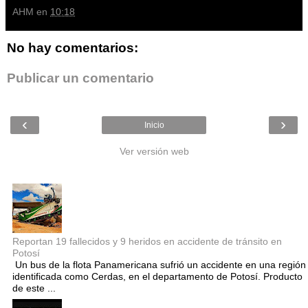
AHM
en
10:18
No hay comentarios:
Publicar un comentario
‹
›
Inicio
Ver versión web
Entradas populares
Reportan 19 fallecidos y 9 heridos en accidente de tránsito en
Potosí
Un bus de la flota Panamericana sufrió un accidente en una región
identificada como Cerdas, en el departamento de Potosí. Producto
de este ...