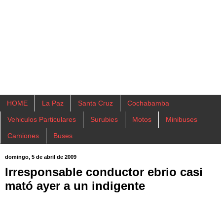
HOME
La Paz
Santa Cruz
Cochabamba
Vehiculos Particulares
Surubies
Motos
Minibuses
Camiones
Buses
domingo, 5 de abril de 2009
Irresponsable conductor ebrio casi
mató ayer a un indigente