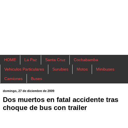
HOME
La Paz
Santa Cruz
Cochabamba
Vehiculos Particulares
Surubies
Motos
Minibuses
Camiones
Buses
domingo, 27 de diciembre de 2009
Dos muertos en fatal accidente tras
choque de bus con trailer