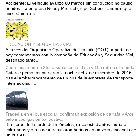
Accidente: El vehículo avanzó 80 metros sin conductor; no causó
heridos. La empresa Ready Mix, del grupo Soboce, anunció que
correrá con los...
EDUCACIÓN Y SEGURIDAD VIAL
A través del Organismo Operativo de Tránsito (OOT), a partir de
hoy comenzamos con la campaña de Educación y Seguridad Vial,
destinado tanto...
Cada mes mueren 25 personas en la Llajta y 105 mil en el mundo
Catorce personas murieron la noche del 7 de diciembre de 2016
tras el embarrancamiento de un bus de la empresa de transporte
internacional T...
Tragedia en el bus escolar: confirman explosión de garrafa y Arce
pide investigación exhaustiva
En horas de la tarde del miércoles, cinco estudiantes murieron
calcinados y otros ocho resultaron heridos en un voraz incendio de
un bus es...